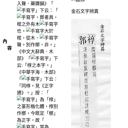
入聲．藥鐸韻》「
」下云：「
金石文字辨異
，葬者具，
棺之外有木
也。
大於
棺，從木、
內
聲。別作槨，非。」
容
《中文大辭典．木
部》「
」下
云:「椁之本字。」
《中華字海．木部》
「
」下云：
「同椁。見《正字
通》。」按：「
」為「椁」
之篆形楷化體，椁別
作槨，今既定「槨」
為正字，故「
」當為