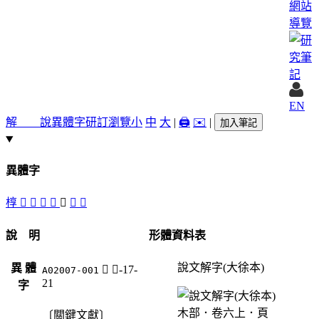
網站
導覽
EN
解 說
異體字
研訂瀏覽
小
中
大
|
🖨️
✉️
|
加入筆記
異體字
椁
󲷦
󲷥
󲷤
󲷨
𣠐
𥕖
󲷧
說 明
形體資料表
說文解字(大徐本)
異 體
𣠐
木-17-
A02007-001
21
字
〔關鍵文獻〕