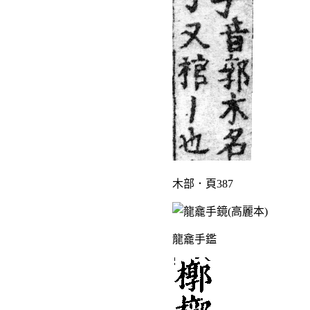
木部．頁387
龍龕手鑑