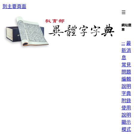
到主要頁面
☰
網站選
單
:::
最
新消
息
常見
問題
編輯
說明
字典
附錄
使用
說明
顯示
模式