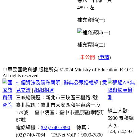
卷六．石部．頁
489．左
補充資料(一)
補充資料(二)
- 未公開 -
(
申請
)
中華民國教育部 版權所有 ©2024 Ministry of Education, R.O.C.
All rights reserved.
:::
個資法及隱私聲明
|
辭典公眾授權網
|
意
見交流
|
網網相連
三峽總院區：新北市三峽區三樹路2號
臺北院區：臺北市大安區和平東路一段
線上人數:
179號
臺中院區：臺中市豐原區師範街
5930
累積總
67號
人次:
電話總機：
(02)7740-7890
傳真：
149,514,593
(02)7740-7064
TANet VoIP：9009-7890