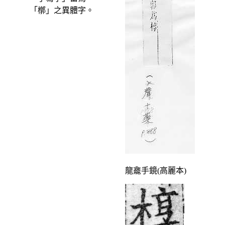
「槨」之異體字。
龍龕手鏡(高麗本)