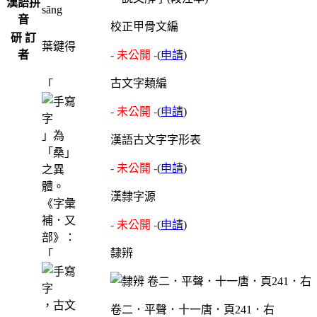
漢語拼
sāng
音
校正甲骨文編
研 訂
葉鍵得
者
- 未公開 -
(
申請
)
古文字類編
「
- 未公開 -
(
申請
)
」為
漢語古文字字形表
「桑」
- 未公開 -
(
申請
)
之異
體。
漢隸字源
《字彙
補．又
- 未公開 -
(
申請
)
部》：
隸辨
「
，古文
卷二．平聲．十一唐．頁241．右