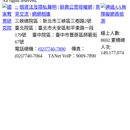
All rights reserved.
:::
個資法及隱私聲明
|
辭典公眾授權網
|
意
見交流
|
網網相連
三峽總院區：新北市三峽區三樹路2號
臺北院區：臺北市大安區和平東路一段
線上人數:
179號
臺中院區：臺中市豐原區師範街
8692
累積總
67號
人次:
電話總機：
(02)7740-7890
傳真：
149,177,074
(02)7740-7064
TANet VoIP：9009-7890