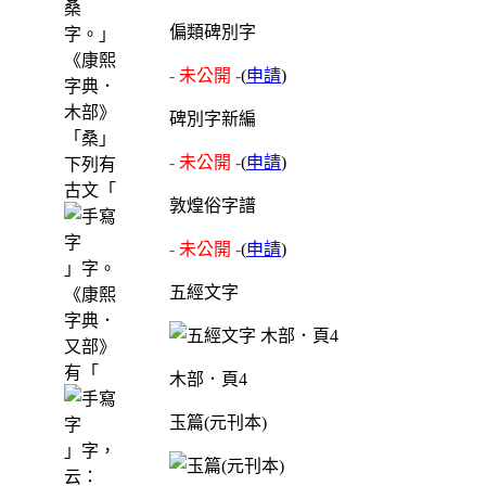
桑
偏類碑別字
字。」
《康熙
- 未公開 -
(
申請
)
字典．
木部》
碑別字新編
「桑」
- 未公開 -
(
申請
)
下列有
古文「
敦煌俗字譜
- 未公開 -
(
申請
)
」字。
五經文字
《康熙
字典．
又部》
有「
木部．頁4
玉篇(元刊本)
」字，
云：