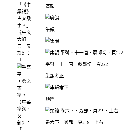
「《字
廣韻
彙補》
古文桑
字。」
集韻
《中文
大辭
典．又
部》：
「
平聲．十一唐．蘇郎切．頁222
集韻考正
，桑之
古
字。」
類篇
《中華
字海．
又
卷六下．叒部．頁219．上右
部》：
「