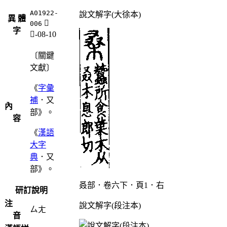
A01922-
說文解字(大徐本)
異 體
𠭌
006
字
又-08-10
〔關鍵
文獻〕
《
字彙
補
．又
內
部》。
容
《
漢語
大字
典
．又
部》。
叒部．卷六下．頁1．右
研訂說明
注
說文解字(段注本)
ㄙㄤ
音