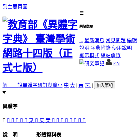
到主要頁面
☰
網站選單
:::
最新消息
常見問題
編輯
說明
字典附錄
使用說明
顯示模式
網站導覽
EN
解 說
異體字
研訂瀏覽
小
中
大
|
🖨️
✉️
|
加入筆記
異體字
𠭌
󲱨
󲱠
𠭨
󲱩
󲱣
桒
󲱦
桒
枽
󲱥
󲱧
󲱡
󲱤
𣕐
槡
𦶫
󲱢
說 明
形體資料表