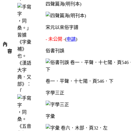
四聲篇海(明刊本)
，同
宋元以來俗字譜
桑。」
皆據
- 未公開 -
(
申請
)
《字彙
內
補》
俗書刊誤
容
也。
《漢語
大字
典．又
卷一．平聲．十七陽．頁546．下
部》：
「
字學三正
，同
字彙
桑。
《五音