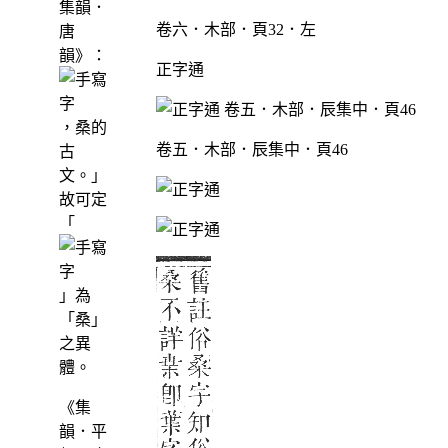
集韻．
卷六．木部．頁32．左
唐
韻》：
正字通
，桑的
卷五．木部．辰集中．頁46
古
文。」
故可定
「
」為
「桑」
之異
體。
《集
韻．平