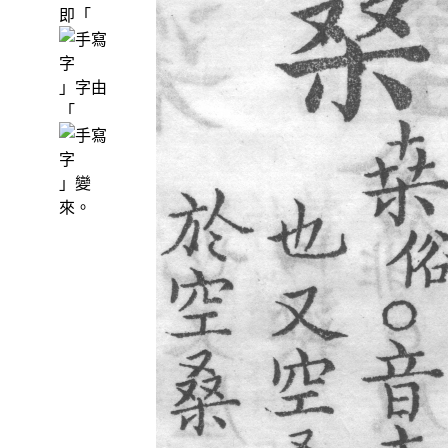
即「
」字由
「
」變
來。