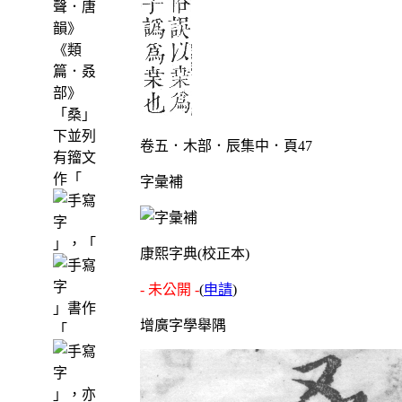
聲．唐
韻》
《類
篇．叒
部》
「桑」
下並列
卷五．木部．辰集中．頁47
有籀文
作「
字彙補
」，「
康熙字典(校正本)
- 未公開 -
(
申請
)
」書作
增廣字學舉隅
「
」，亦