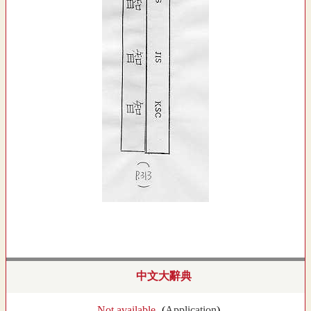
中文大辭典
- Not available -
(
Application
)