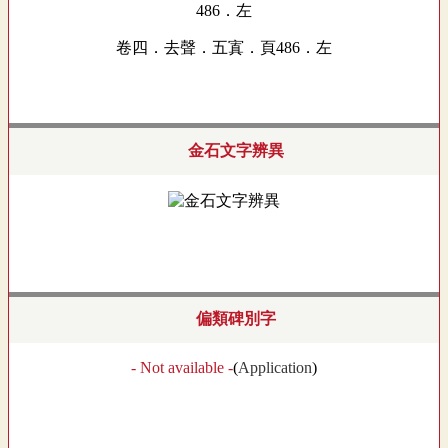
卷四．去聲．五寘．頁486．左
金石文字辨異
偏類碑別字
- Not available -
(
Application
)