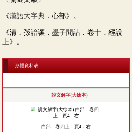
《
漢語大字典
．心部》。
《清．孫詒讓．
墨子閒詁
．卷十．經說
上》。
形體資料表
說文解字(大徐本)
白部．卷四上．頁4．右