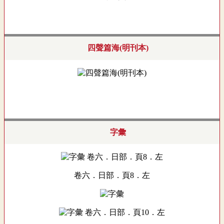
四聲篇海(明刊本)
字彙
卷六．日部．頁8．左