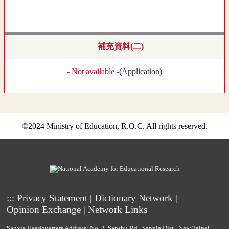
補充資料(二)
- Not available -
(
Application
)
©2024 Ministry of Education, R.O.C. All rights reserved.
:::
Privacy Statement
|
Dictionary Network
|
Opinion Exchange
|
Network Links
Sanxia Headquarters Address: No. 2, Sanshu Rd., Sanxia Dist., New Taipei