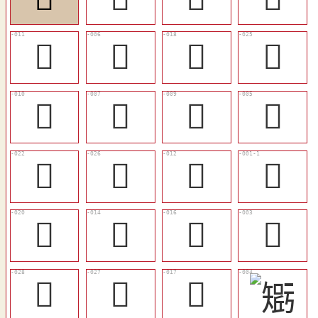
󲨴
󲨯
󲨻
󲩁
󲨳
󲨰
󲨲
󲨮
󲨿
󲩂
󲨵
𣉻
󲨽
󲨷
󲨹
𤾞
󲩄
󲩃
󲨺