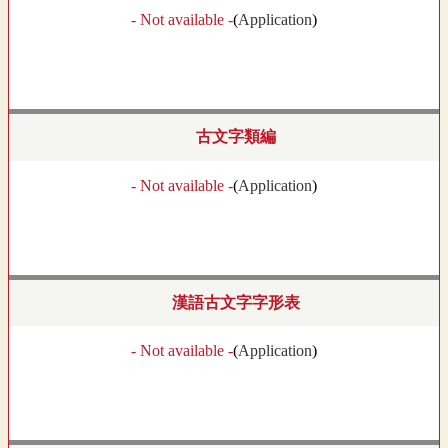
- Not available -
(
Application
)
古文字類編
- Not available -
(
Application
)
漢語古文字字形表
- Not available -
(
Application
)