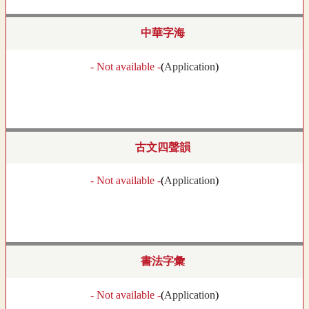
中華字海
- Not available -
(
Application
)
古文四聲韻
- Not available -
(
Application
)
書法字彙
- Not available -
(
Application
)