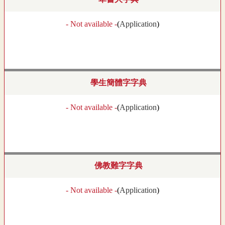
- Not available -
(
Application
)
學生簡體字字典
- Not available -
(
Application
)
佛教難字字典
- Not available -
(
Application
)