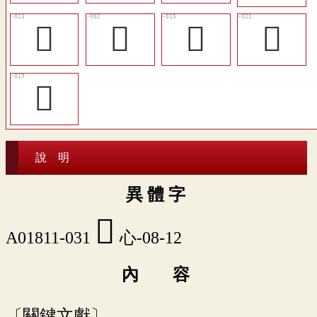
󲨶
𥏼
󲨸
󲨾
󲨼
說 明
異 體 字
󲩆
A01811-031
心-08-12
內 容
〔關鍵文獻〕