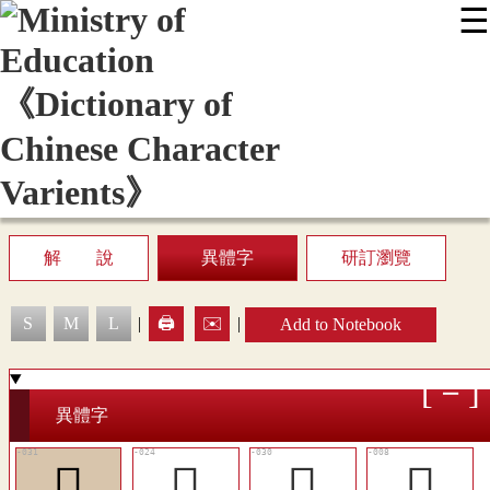
☰
:::
News
Editing Instructions
Appendix
User Guide
Display Mode
Sitemap
中
解 說
異體字
研訂瀏覽
S
M
L
|
🖨️
✉️
|
Add to Notebook
異體字
󲩆
󲩀
󲩅
󲨱