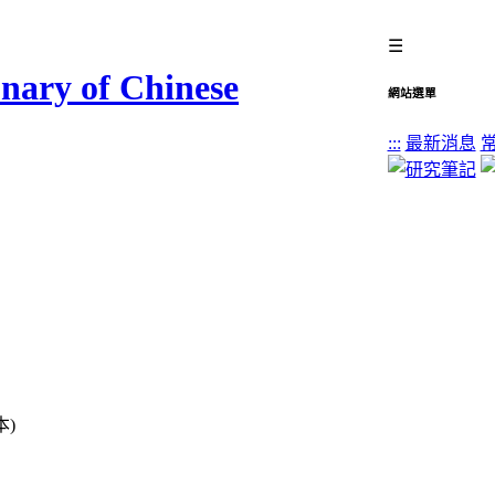
☰
網站選單
:::
最新消息
本)