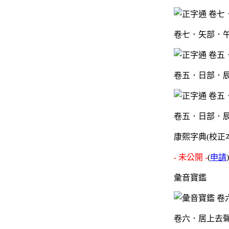
卷七．矢部．午
卷五．日部．辰
卷五．日部．辰
康熙字典(校正
- 未公開 -
(
申請
)
彙音寶鑑
卷六．居上去聲