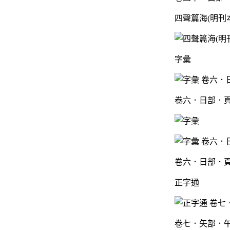
四聲篇海(明刊
字彙
卷六．日部．頁
卷六．日部．頁
正字通
卷七．矢部．午