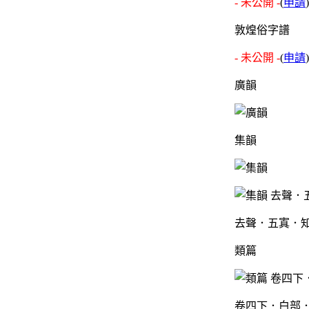
- 未公開 -
(
申請
)
敦煌俗字譜
- 未公開 -
(
申請
)
廣韻
集韻
去聲．五寘．知義
類篇
卷四下．白部．