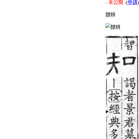
- 未公開 -
(
申請
)
隸辨