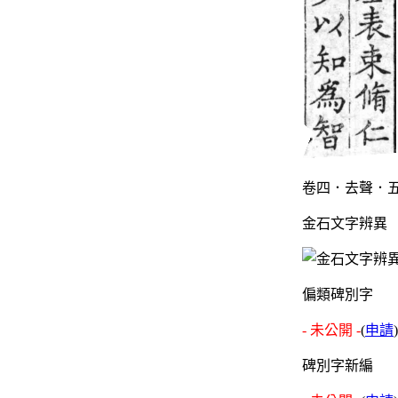
卷四．去聲．五
金石文字辨異
偏類碑別字
- 未公開 -
(
申請
)
碑別字新編