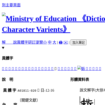
到主要頁面
解 說
異體字
研訂瀏覽
小
中
大
|
🖨️
✉️
|
加入筆記
異體字
󲩆
󲩀
󲩅
󲨱
󲨴
󲨯
󲨻
󲩁
󲨳
󲨰
󲨲
󲨮
󲨿
󲩂
󲨵
𣉻
󲨽
󲨷
󲨹
𤾞
󲩄
󲩃
󲨺
󲨶
𥏼
󲨸
󲨾
󲨼
說 明
形體資料表
說文解字(大徐
異 體 字
󲨽
日-12-16
A01811-020
〔關鍵文獻〕
內 容