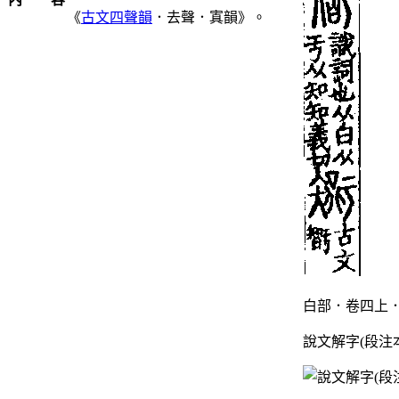
《
古文四聲韻
．去聲．寘韻》。
白部．卷四上．
說文解字(段注