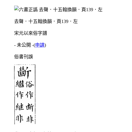
去聲．十五翰換韻．頁139．左
宋元以來俗字譜
- 未公開 -
(
申請
)
俗書刊誤