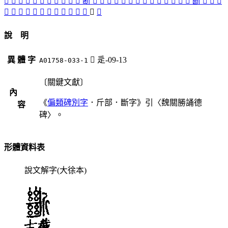
󰞎
𠝅
𠜷
𠸿
󲢇
󲢈
󰬎
󲢅
󴶶
󲡾
󲡿
断
󲡽
󲢗
󲢐
𣂣
󲢉
𣂢
𣂱
󲢆
󲢖
󲢁
󲢒
𣂸
󲢌
󲢔
㫁
󲢀
󲡺
󲢋
󲢑
󲢕
󲡼
󲢄
󲢍
󲢂
󲡸
󲢓
󲢃
𣃔
𣦙
𣦕
󲢏
󲡻
說 明
異 體 字
󲢏
辵-09-13
A01758-033-1
〔關鍵文獻〕
內
《
偏類碑別字
．斤部．斷字》引〈魏關勝誦德
容
碑〉。
形體資料表
說文解字(大徐本)