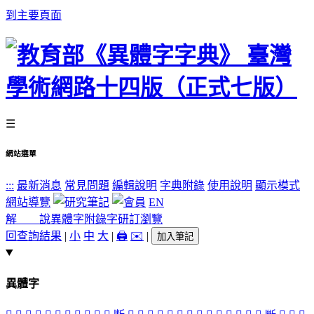
到主要頁面
☰
網站選單
:::
最新消息
常見問題
編輯說明
字典附錄
使用說明
顯示模式
網站導覽
EN
解 說
異體字
附錄字
研訂瀏覽
回查詢結果
|
小
中
大
|
🖨️
✉️
|
加入筆記
異體字