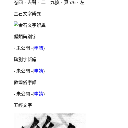
卷四．去聲．二十九換．頁576．左
金石文字辨異
偏類碑別字
- 未公開 -
(
申請
)
碑別字新編
- 未公開 -
(
申請
)
敦煌俗字譜
- 未公開 -
(
申請
)
五經文字