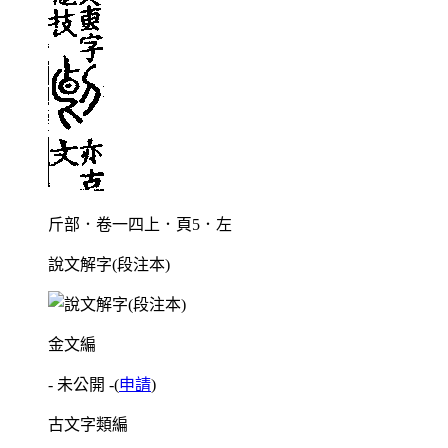
斤部．卷一四上．頁5．左
說文解字(段注本)
金文編
- 未公開 -
(
申請
)
古文字類編