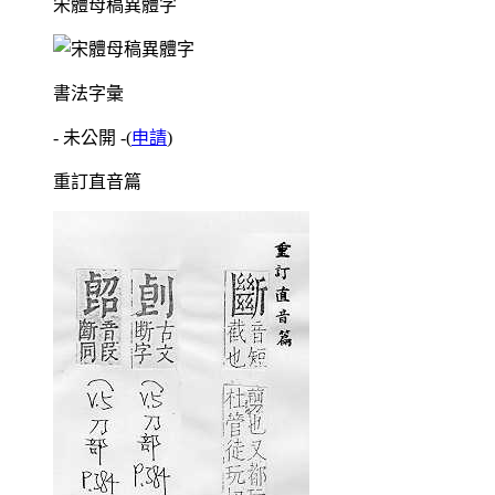
宋體母稿異體字
書法字彙
- 未公開 -
(
申請
)
重訂直音篇