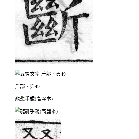
斤部．頁49
龍龕手鏡(高麗本)