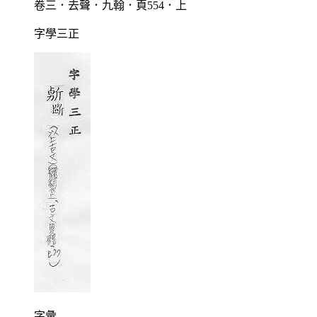
卷三．去聲．九翰．頁554．上
字學三正
字彙