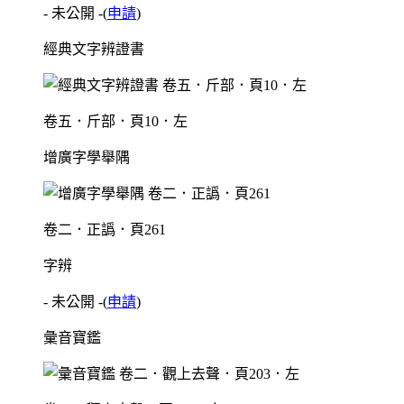
- 未公開 -
(
申請
)
經典文字辨證書
卷五．斤部．頁10．左
增廣字學舉隅
卷二．正譌．頁261
字辨
- 未公開 -
(
申請
)
彙音寶鑑