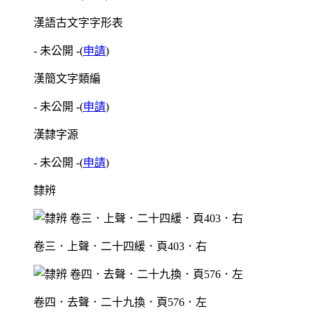
漢語古文字字形表
- 未公開 -
(
申請
)
漢簡文字類編
- 未公開 -
(
申請
)
漢隸字源
- 未公開 -
(
申請
)
隸辨
卷三．上聲．二十四緩．頁403．右
卷四．去聲．二十九換．頁576．左