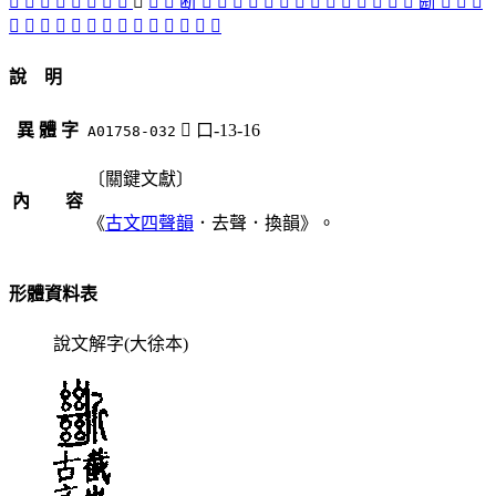
󰞎
𠝅
𠜷
𠸿
󲢇
󲢈
󰬎
󲢅
󴶶
󲡾
󲡿
断
󲡽
󲢗
󲢐
𣂣
󲢉
𣂢
𣂱
󲢆
󲢖
󲢁
󲢒
𣂸
󲢌
󲢔
㫁
󲢀
󲡺
󲢋
󲢑
󲢕
󲡼
󲢄
󲢍
󲢂
󲡸
󲢓
󲢃
𣃔
𣦙
𣦕
󲢏
󲡻
說 明
異 體 字
󴶶
口-13-16
A01758-032
〔關鍵文獻〕
內 容
《
古文四聲韻
．去聲．換韻》。
形體資料表
說文解字(大徐本)