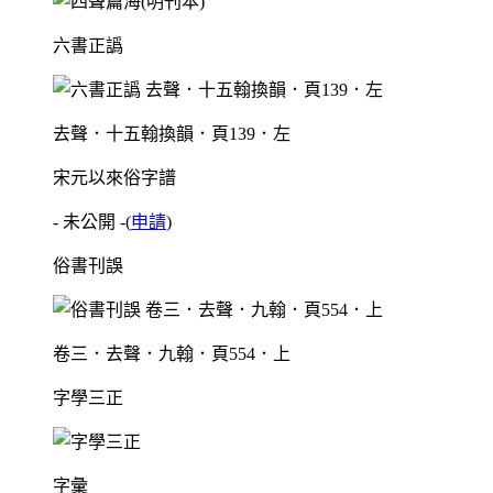
六書正譌
去聲．十五翰換韻．頁139．左
宋元以來俗字譜
- 未公開 -
(
申請
)
俗書刊誤
卷三．去聲．九翰．頁554．上
字學三正
字彙