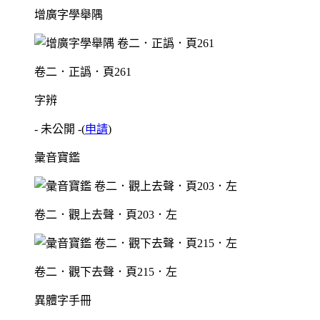
增廣字學舉隅
卷二．正譌．頁261
字辨
- 未公開 -
(
申請
)
彙音寶鑑
卷二．觀上去聲．頁203．左
卷二．觀下去聲．頁215．左
異體字手冊