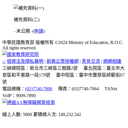
補充資料(二)
- 未公開 -
(
申請
)
中華民國教育部 版權所有 ©2024 Ministry of Education, R.O.C.
All rights reserved.
:::
個資法及隱私聲明
|
辭典公眾授權網
|
意見交流
|
網網相連
三峽總院區：新北市三峽區三樹路2號
臺北院區：臺北市大
安區和平東路一段179號
臺中院區：臺中市豐原區師範街67
號
電話總機：
(02)7740-7890
傳真：(02)7740-7064
TANet
VoIP：9009-7890
線上人數: 5800
累積總人次: 149,232,542