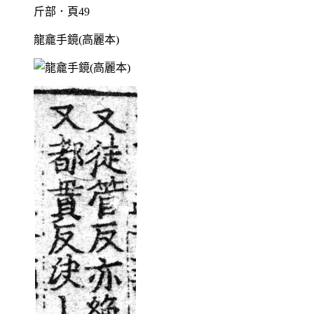
斤部．頁49
龍龕手鏡(高麗本)