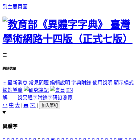
到主要頁面
☰
網站選單
:::
最新消息
常見問題
編輯說明
字典附錄
使用說明
顯示模式
網站導覽
EN
解 說
異體字
附錄字
研訂瀏覽
小
中
大
|
🖨️
✉️
|
加入筆記
異體字