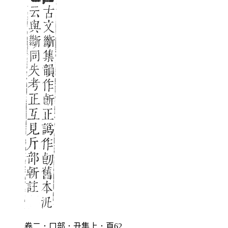
卷二．口部．丑集上．頁62