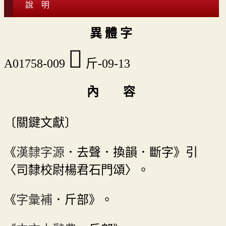
說 明
異 體 字
𣂱
A01758-009
斤-09-13
內 容
〔關鍵文獻〕
《
漢隸字源
．去聲．換韻．斷字》引
〈司隸校尉楊君石門頌〉。
《
字彙補
．斤部》。