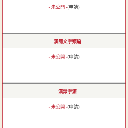
- 未公開 -
(
申請
)
漢簡文字類編
- 未公開 -
(
申請
)
漢隸字源
- 未公開 -
(
申請
)