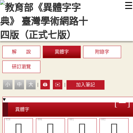
☰
:::
最新消息
常見問題
編輯說明
字典附錄
使用說明
顯示模式
網站導覽
EN
解 說
異體字
附錄字
研訂瀏覽
小
中
大
|
🖨️
✉️
|
加入筆記
異體字
󰞎
𠝅
𠜷
𠸿