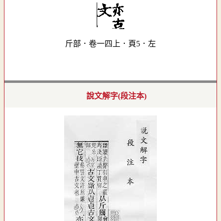
斤部．卷一四上．頁5．左
說文解字(段注本)