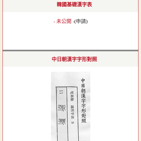
韓國基礎漢字表
- 未公開 -
(
申請
)
中日朝漢字字形對照