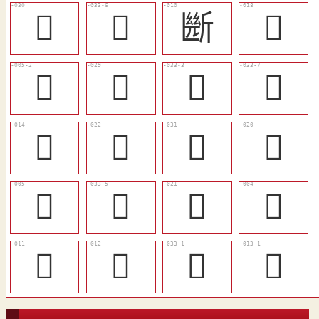
󲢌
󲢔
㫁
󲢀
󲡺
󲢋
󲢑
󲢕
󲡼
󲢄
󲢍
󲢂
󲡸
󲢓
󲢃
𣃔
𣦙
𣦕
󲢏
󲡻