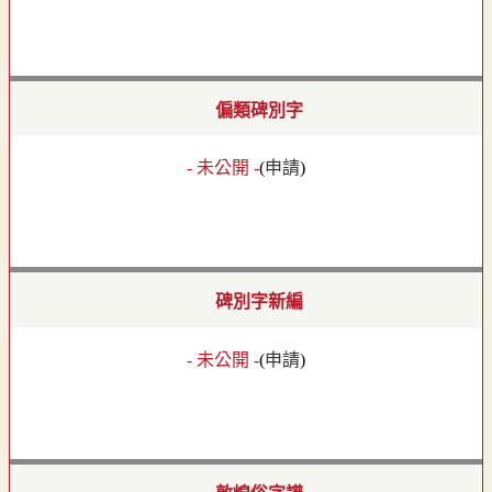
偏類碑別字
- 未公開 -
(
申請
)
碑別字新編
- 未公開 -
(
申請
)