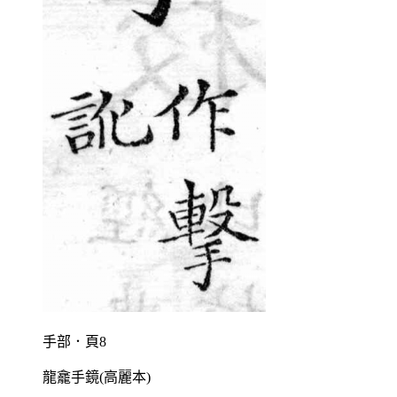
手部．頁8
龍龕手鏡(高麗本)