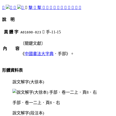
󲘚
󸮈
󲘛
撃
󲘓
㨻
󲘔
󲘍
󲘗
󲘘
󲘒
󲘙
󲘖
󲘜
󲘕
󲘝
󲘑
說 明
異 體 字
󲘛
手-11-15
A01690-023
〔關鍵文獻〕
內 容
《
中國書法大字典
．手部》。
形體資料表
說文解字(大徐本)
手部．卷一二上．頁8．右
說文解字(段注本)