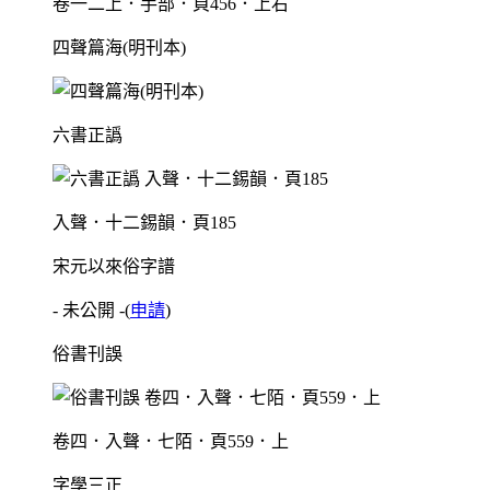
卷一二上．手部．頁456．上右
四聲篇海(明刊本)
六書正譌
入聲．十二錫韻．頁185
宋元以來俗字譜
- 未公開 -
(
申請
)
俗書刊誤
卷四．入聲．七陌．頁559．上
字學三正