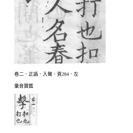
卷二．正譌．入聲．頁284．左
彙音寶鑑