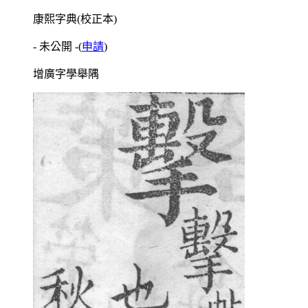
康熙字典(校正本)
- 未公開 -
(
申請
)
增廣字學舉隅