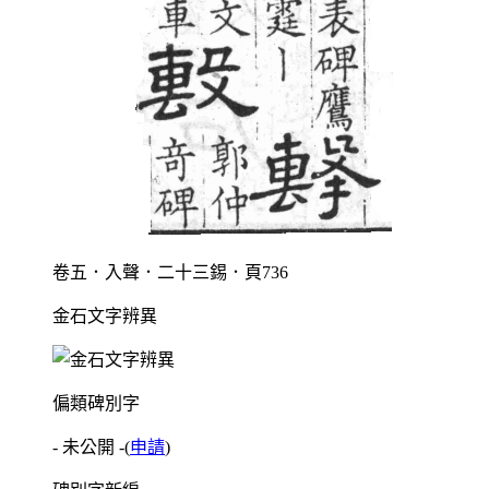
卷五．入聲．二十三錫．頁736
金石文字辨異
偏類碑別字
- 未公開 -
(
申請
)