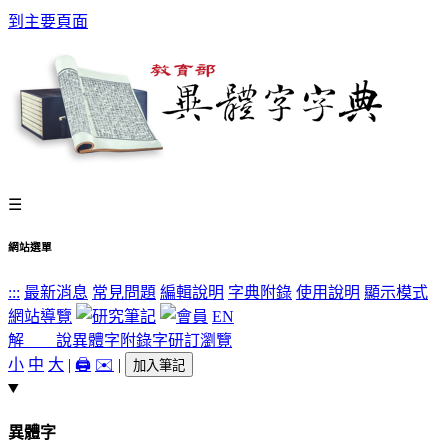
到主要頁面
☰
網站選單
:::
最新消息
常見問題
編輯說明
字典附錄
使用說明
顯示模式
網站導覽
EN
解 說
異體字
附錄字
研訂瀏覽
小
中
大
|
🖨️
✉️
|
加入筆記
異體字