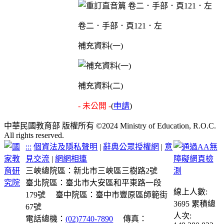
卷二．手部．頁121．左
補充資料(一)
補充資料(二)
- 未公開 -
(
申請
)
中華民國教育部 版權所有 ©2024 Ministry of Education, R.O.C.
All rights reserved.
:::
個資法及隱私聲明
|
辭典公眾授權網
|
意
見交流
|
網網相連
三峽總院區：新北市三峽區三樹路2號
臺北院區：臺北市大安區和平東路一段
線上人數:
179號
臺中院區：臺中市豐原區師範街
3695
累積總
67號
人次:
電話總機：
(02)7740-7890
傳真：