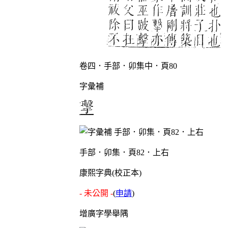
卷四．手部．卯集中．頁80
字彙補
手部．卯集．頁82．上右
康熙字典(校正本)
- 未公開 -
(
申請
)
增廣字學舉隅