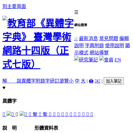
到主要頁面
☰
網站選單
:::
最新消息
常見問題
編輯
說明
字典附錄
使用說明
顯
示模式
網站導覽
EN
解 說
異體字
附錄字
研訂瀏覽
小
中
大
|
🖨️
✉️
|
加入筆記
異體字
󲘚
󸮈
󲘛
撃
󲘓
㨻
󲘔
󲘍
󲘗
󲘘
󲘒
󲘙
󲘖
󲘜
󲘕
󲘝
󲘑
說 明
形體資料表