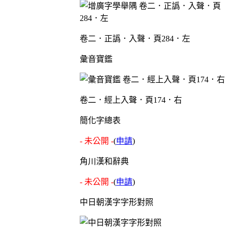
卷二．正譌．入聲．頁284．左
彙音寶鑑
卷二．經上入聲．頁174．右
簡化字總表
- 未公開 -
(
申請
)
角川漢和辭典
- 未公開 -
(
申請
)
中日朝漢字字形對照