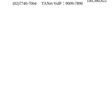
149,380,822
(02)7740-7064
TANet VoIP：9009-7890