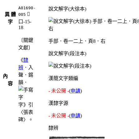
A01690-
說文解字(大徐本)
󸮈
異 體
005
口-15-
字
18
〔關鍵
手部．卷一二上．頁8．右
文獻〕
說文解字(段注本)
《
隸
辨
．入
聲．錫
內
漢簡文字類編
韻．
容
- 未公開 -
(
申請
)
漢隸字源
字》引
〈張表
- 未公開 -
(
申請
)
碑〉。
隸辨