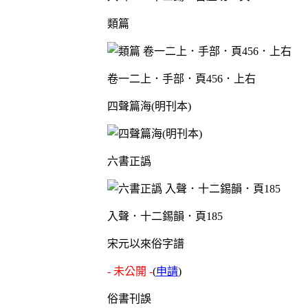
類篇
卷一二上．手部．頁456．上右
四聲篇海(明刊本)
六書正譌
入聲．十二錫韻．頁185
宋元以來俗字譜
- 未公開 -
(
申請
)
俗書刊誤