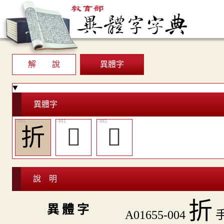
解 說
異體字
異體字
折
󲍶
󲔿
說 明
折
異 體 字
A01655-004
手