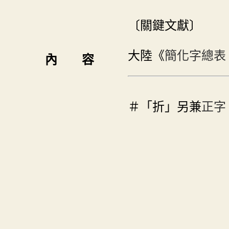
〔關鍵文獻〕
大陸《
簡化字總表
內 容
＃「折」另兼
正字