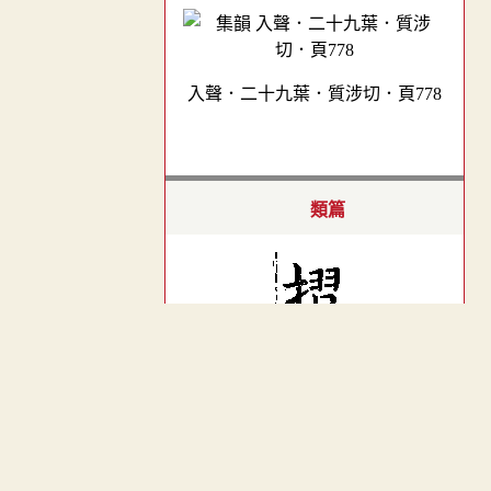
入聲．二十九葉．質涉切．頁778
類篇
︿
TOP