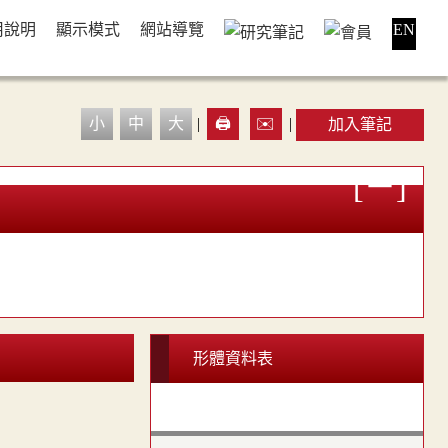
用說明
顯示模式
網站導覽
EN
小
中
大
|
🖨️
✉️
|
加入筆記
形體資料表