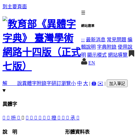
到主要頁面
☰
網站選單
:::
最新消息
常見問題
編
輯說明
字典附錄
使用說
明
顯示模式
網站導覽
EN
解 說
異體字
附錄字
研訂瀏覽
小
中
大
|
🖨️
✉️
|
加入筆記
異體字
𡏈
󲏦
抍
󲏥
󲏨
𢮋
󲏧
󲏬
󲏤
󲏯
󲏮
撜
󲏭
󲏩
󲏪
氶
󲏫
說 明
形體資料表