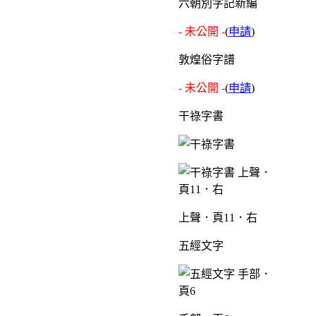
六朝別字記新編
- 未公開 -
(
申請
)
敦煌俗字譜
- 未公開 -
(
申請
)
干祿字書
上聲．頁11．右
五經文字