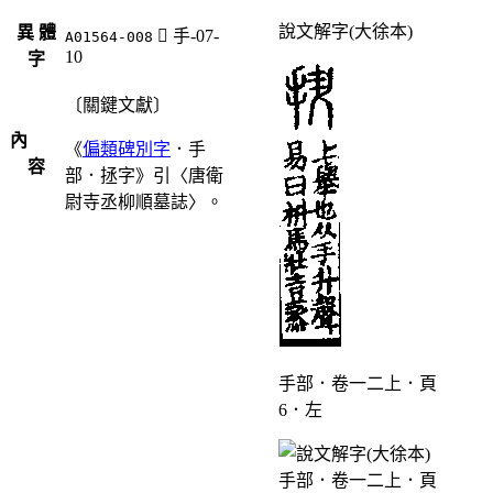
說文解字(大徐本)
異 體
󲏨
手-07-
A01564-008
10
字
〔關鍵文獻〕
內
《
偏類碑別字
．手
容
部．拯字》引〈唐衛
尉寺丞柳順墓誌〉。
手部．卷一二上．頁
6．左