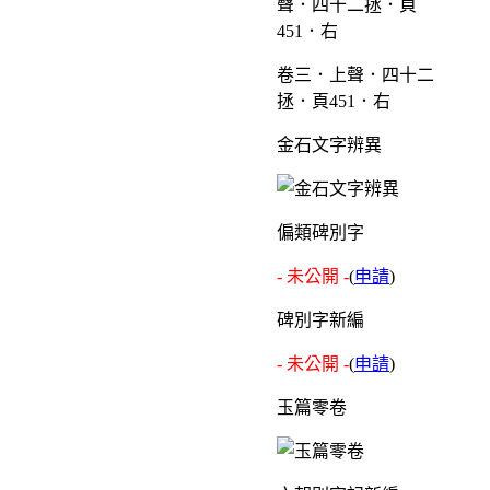
卷三．上聲．四十二
拯．頁451．右
金石文字辨異
偏類碑別字
- 未公開 -
(
申請
)
碑別字新編
- 未公開 -
(
申請
)
玉篇零卷