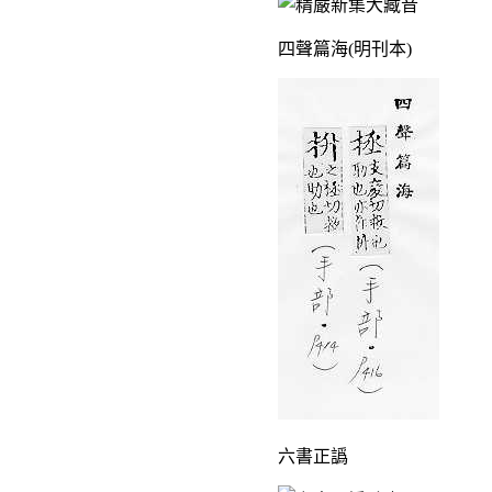
四聲篇海(明刊本)
六書正譌