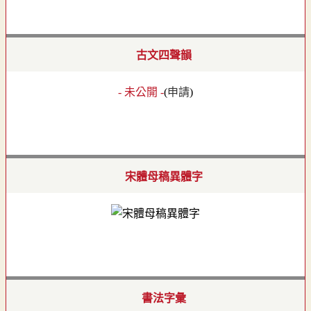
古文四聲韻
- 未公開 -
(
申請
)
宋體母稿異體字
書法字彙