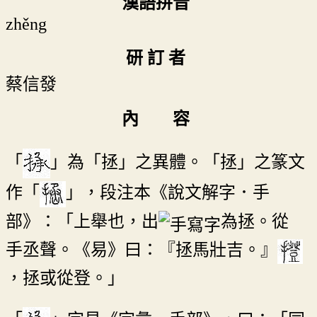
漢語拼音
zhěng
研 訂 者
蔡信發
內 容
「
」為「拯」之異體。「拯」之篆文
作「
」，段注本《說文解字．手
部》：「上舉也，出
為拯。從
手丞聲。《易》曰：『拯馬壯吉。』
，拯或從登。」