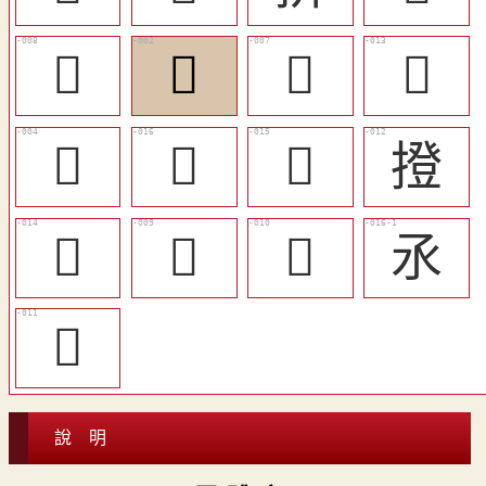
󲏨
𢮋
󲏧
󲏬
󲏤
󲏯
󲏮
撜
󲏭
󲏩
󲏪
氶
󲏫
說 明