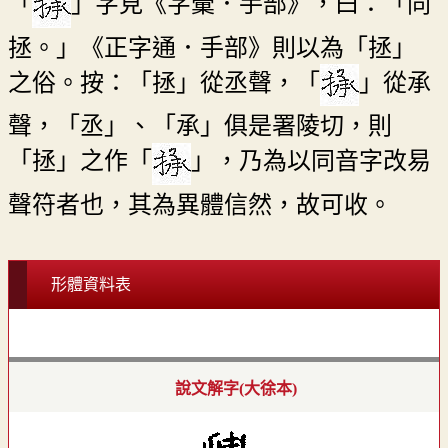
「
」字見《字彙．手部》，曰：「同
拯。」《正字通．手部》則以為「拯」
之俗。按：「拯」從丞聲，「
」從承
聲，「丞」、「承」俱是署陵切，則
「拯」之作「
」，乃為以同音字改易
聲符者也，其為異體信然，故可收。
形體資料表
說文解字(大徐本)