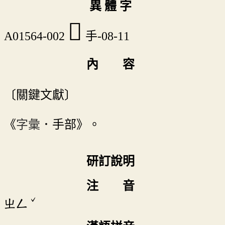
異 體 字
𢮋
A01564-002
手-08-11
內 容
〔關鍵文獻〕
《
字彙
．手部》。
研訂說明
注 音
ˇ
ㄓㄥ