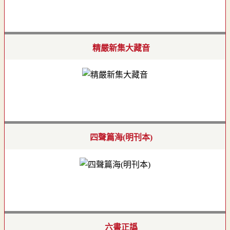
精嚴新集大藏音
四聲篇海(明刊本)
六書正譌