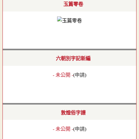
玉篇零卷
六朝別字記新編
- 未公開 -
(
申請
)
敦煌俗字譜
- 未公開 -
(
申請
)