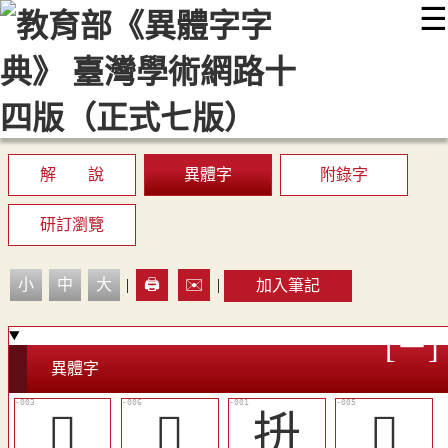
☰
:::
最新消息
常見問題
編輯說明
字典附錄
使用說明
顯示模式
網站導覽
EN
解 說
異體字
附錄字
研訂瀏覽
小
中
大
|
🖨️
✉️
|
加入筆記
異體字
𡏈
󲏦
抍
󲏥