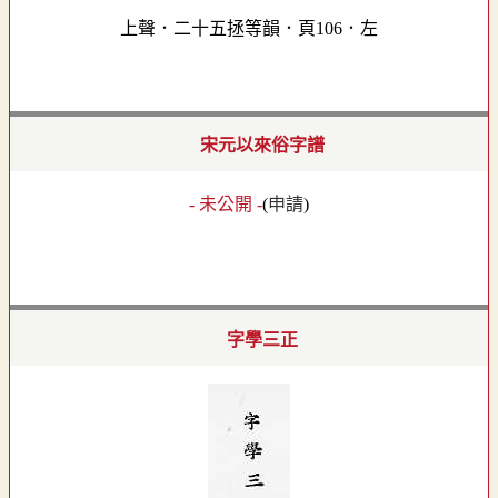
上聲．二十五拯等韻．頁106．左
宋元以來俗字譜
- 未公開 -
(
申請
)
字學三正