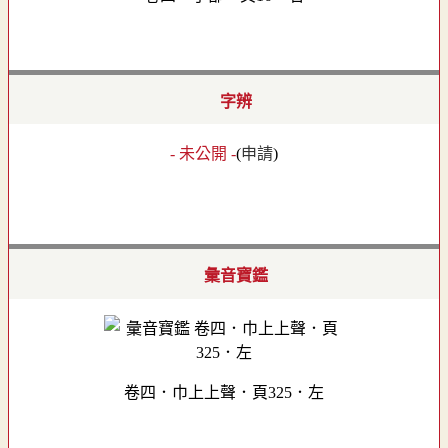
字辨
- 未公開 -
(
申請
)
彙音寶鑑
卷四．巾上上聲．頁325．左