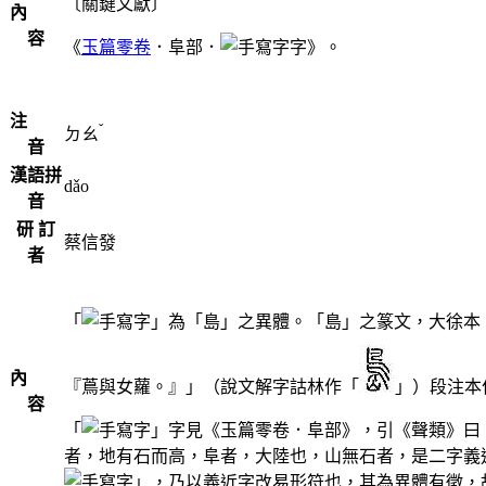
〔關鍵文獻〕
內
容
《
玉篇零卷
．阜部．
字》。
注
ˇ
ㄉㄠ
音
漢語拼
dǎo
音
研 訂
蔡信發
者
「
」為「島」之異體。「島」之篆文，大徐本
內
『蔦與女蘿。』」（說文解字詁林作「
」）段注本
容
「
」字見《玉篇零卷．阜部》，引《聲類》曰
者，地有石而高，阜者，大陸也，山無石者，是二字義
」，乃以義近字改易形符也，其為異體有徵，