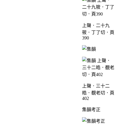
上聲．二十九
筱．丁了切．頁
390
上聲．三十二
皓．覩老切．頁
402
集韻考正