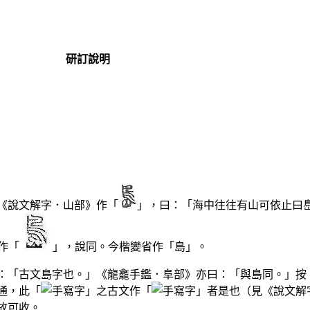
研訂說明
《說文解字．山部》作「
」，曰：「海中往往有山可依止曰
作「
」，說同。今楷變省作「島」。
：「古文島字也。」《龍龕手鑑．阜部》亦曰：「與島同。」按
通，此「
」之古文作「
」者是也（見《說文解
故可收。