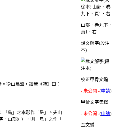
山部．卷九下．
頁1．右
說文解字(段注
本)
校正甲骨文編
㠀。從山鳥聲，讀若《詩》曰：
- 未公開 -
(
申請
)
甲骨文字集釋
：「島」之本形作「㠀」。夫山
- 未公開 -
(
申請
)
字．山部》），則「島」之作「
金文編