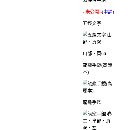
敦煌俗字譜
- 未公開 -
(
申請
)
五經文字
山部．頁66
龍龕手鏡(高麗
本)
龍龕手鑑