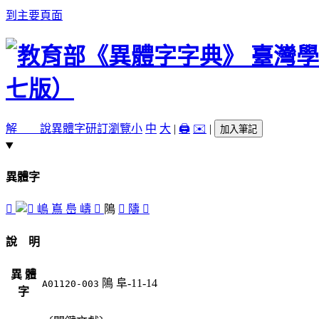
到主要頁面
解 說
異體字
研訂瀏覽
小
中
大
|
🖨️
✉️
|
加入筆記
異體字
󱨆
嶋
嶌
㠀
嶹
󱨂
隝
󱨄
隯
󱨃
說 明
異 體
隝
阜-11-14
A01120-003
字