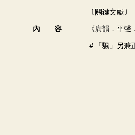
〔關鍵文獻〕
內 容
《
廣韻
．平聲
＃「颿」另兼