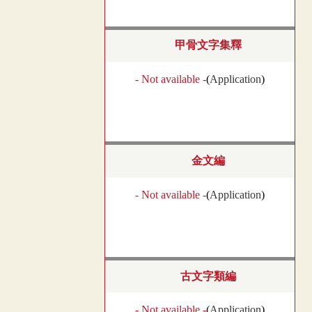
甲骨文字集釋
- Not available -
(
Application
)
金文編
- Not available -
(
Application
)
古文字類編
- Not available -
(
Application
)