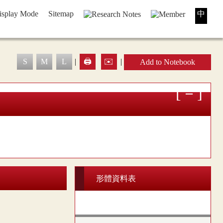
isplay Mode
Sitemap
中
S
M
L
|
🖨️
✉️
|
Add to Notebook
形體資料表