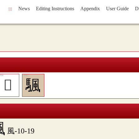
:::
News
Editing Instructions
Appendix
User Guide
D
𩗋
颿
颿
風-10-19