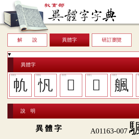
解 說
異體字
研訂瀏覽
異體字
㠶
忛
󱫆
𤖫
䑺
說 明
異 體 字
A01163-007