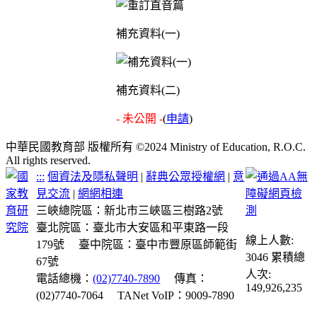
補充資料(一)
補充資料(二)
- 未公開 -
(
申請
)
中華民國教育部 版權所有 ©2024 Ministry of Education, R.O.C.
All rights reserved.
:::
個資法及隱私聲明
|
辭典公眾授權網
|
意
見交流
|
網網相連
三峽總院區：新北市三峽區三樹路2號
臺北院區：臺北市大安區和平東路一段
線上人數:
179號
臺中院區：臺中市豐原區師範街
3046
累積總
67號
人次:
電話總機：
(02)7740-7890
傳真：
149,926,235
(02)7740-7064
TANet VoIP：9009-7890