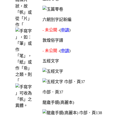
狀，故
「帆」或
從「片」
六朝別字記新編
作「
- 未公開 -
(
申請
)
」，如：
敦煌俗字譜
「筆」或
作
- 未公開 -
(
申請
)
「笔」，
五經文字
「紙」或
作「帋」
之類。則
「
巾部．頁37
」可收為
「帆」之
龍龕手鏡(高麗本)
異體。