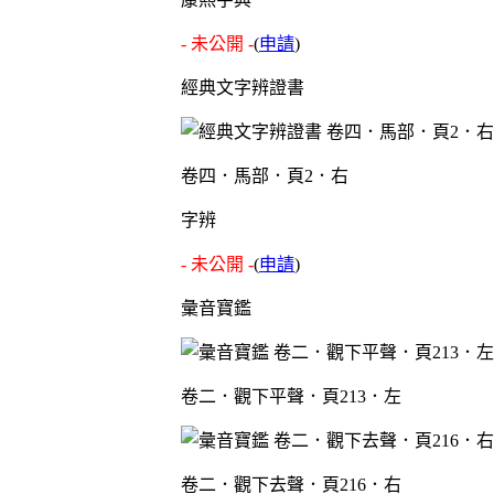
- 未公開 -
(
申請
)
經典文字辨證書
卷四．馬部．頁2．右
字辨
- 未公開 -
(
申請
)
彙音寶鑑
卷二．觀下平聲．頁213．左
卷二．觀下去聲．頁216．右