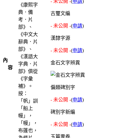
- 未公開 -
(
申請
)
《康熙字
典．備
古璽文編
考．片
- 未公開 -
(
申請
)
部》、
《中文大
漢隸字源
辭典．片
部》、
- 未公開 -
(
申請
)
《漢語大
內
金石文字辨異
字典．片
容
部》俱從
《字彙
補》。
偏類碑別字
按：
- 未公開 -
(
申請
)
「帆」訓
「船上
碑別字新編
幔」，
「幔」，
- 未公開 -
(
申請
)
布篷也，
玉篇零卷
為條片