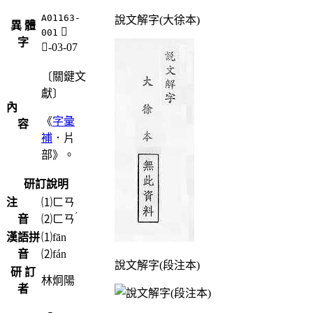
A01163-
說文解字(大徐本)
異 體
𤖫
001
字
片-03-07
〔關鍵文
獻〕
內
《
字彙
容
補
．片
部》。
研訂說明
注
⑴
ㄈㄢ
ˊ
音
⑵
ㄈㄢ
漢語拼
⑴fān
音
⑵fán
說文解字(段注本)
研 訂
林炯陽
者