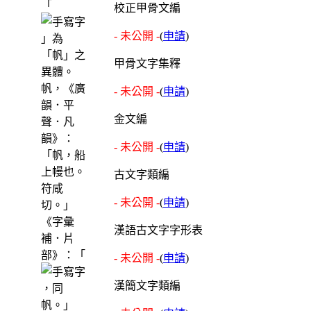
「
校正甲骨文編
- 未公開 -
(
申請
)
」為
「帆」之
甲骨文字集釋
異體。
帆，《廣
- 未公開 -
(
申請
)
韻．平
金文編
聲．凡
韻》：
- 未公開 -
(
申請
)
「帆，船
上幔也。
古文字類編
符咸
- 未公開 -
(
申請
)
切。」
《字彙
漢語古文字字形表
補．片
部》：「
- 未公開 -
(
申請
)
漢簡文字類編
，同
帆。」