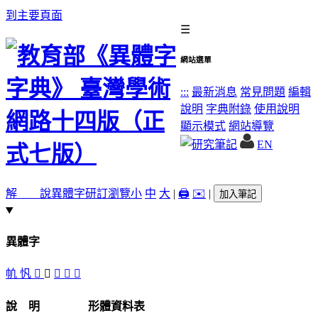
到主要頁面
☰
網站選單
:::
最新消息
常見問題
編輯
說明
字典附錄
使用說明
顯示模式
網站導覽
EN
解 說
異體字
研訂瀏覽
小
中
大
|
🖨️
✉️
|
加入筆記
異體字
㠶
忛
󱫆
𤖫
䑺
𩗋
颿
說 明
形體資料表