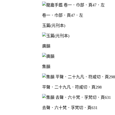
卷一．巾部．頁47．左
玉篇(元刊本)
廣韻
集韻
平聲．二十九凡．符咸切．頁298
去聲．六十梵．孚梵切．頁631