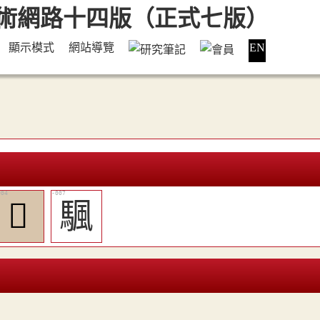
顯示模式
網站導覽
EN
𩗋
颿