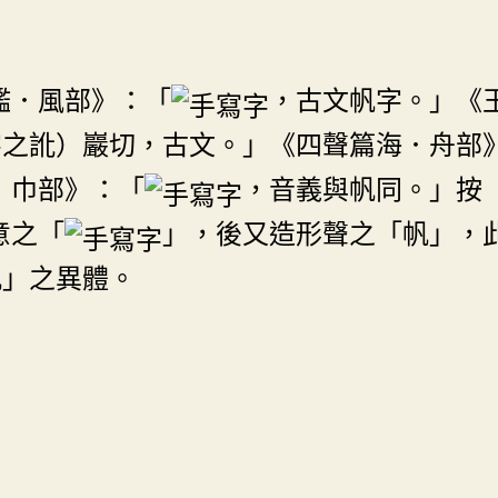
鑑．風部》：「
，古文帆字。」《
字之訛）巖切，古文。」《四聲篇海．舟部
．巾部》：「
，音義與帆同。」按
意之「
」，後又造形聲之「帆」，
帆」之異體。