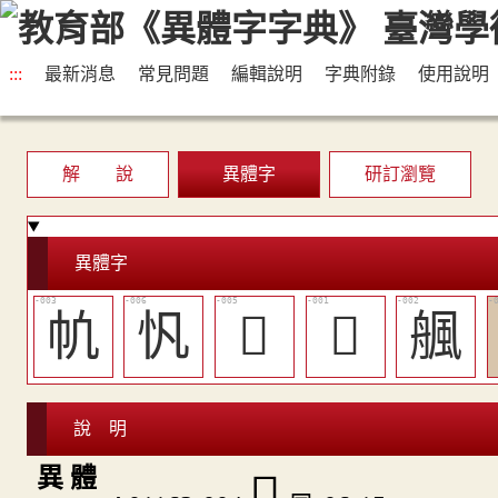
:::
最新消息
常見問題
編輯說明
字典附錄
使用說明
解 說
異體字
研訂瀏覽
異體字
㠶
忛
󱫆
𤖫
䑺
說 明
異 體
𩗋