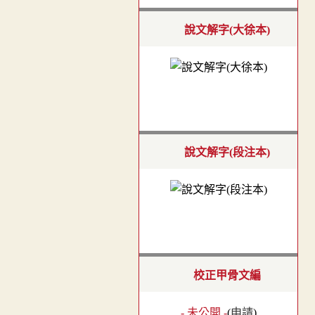
說文解字(大徐本)
說文解字(段注本)
校正甲骨文編
- 未公開 -
(
申請
)