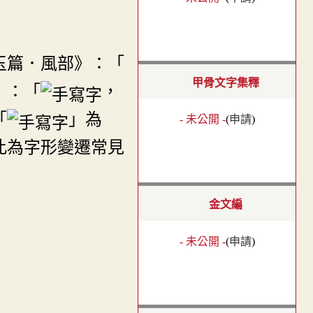
玉篇．風部》：「
甲骨文字集釋
》：「
，
「
」為
- 未公開 -
(
申請
)
此為字形變遷常見
金文編
- 未公開 -
(
申請
)