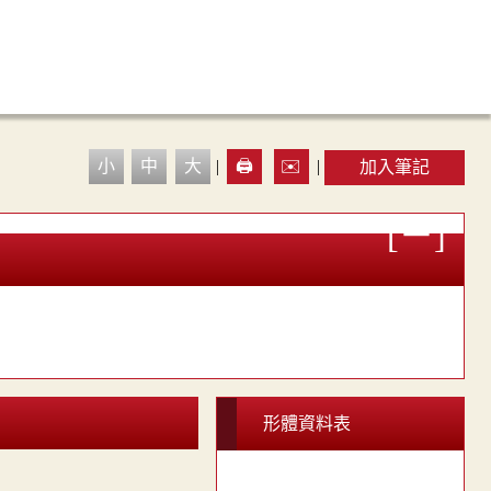
小
中
大
|
🖨️
✉️
|
加入筆記
形體資料表