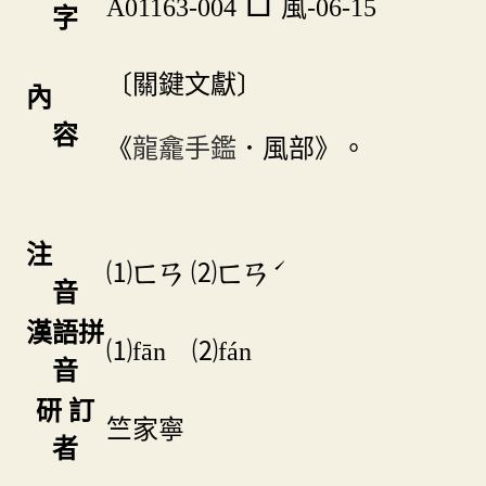
A01163-004
風-06-15
字
〔關鍵文獻〕
內
容
《
龍龕手鑑
．風部》。
注
ˊ
⑴
⑵
ㄈㄢ
ㄈㄢ
音
漢語拼
⑴fān ⑵fán
音
研 訂
竺家寧
者