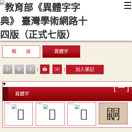
☰
:::
最新消息
常見問題
編輯說明
字典附錄
使用說明
顯示模式
網站導覽
EN
解 說
異體字
小
中
大
|
🖨️
✉️
|
加入筆記
異體字
𪕙