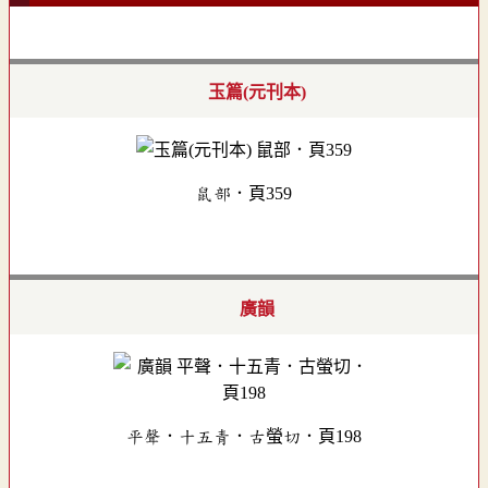
玉篇(元刊本)
鼠部．頁359
廣韻
平聲．十五青．古螢切．頁198