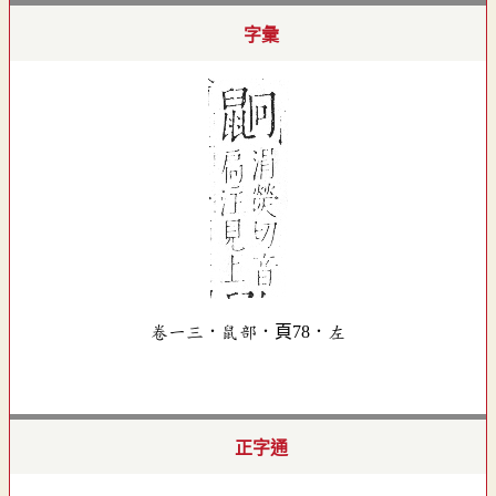
字彙
卷一三．鼠部．頁78．左
正字通