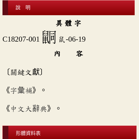
說 明
異 體 字
𪕙
C18207-001
鼠-06-19
內 容
〔關鍵文獻〕
《
字彙補
》。
《
中文大辭典
》。
形體資料表