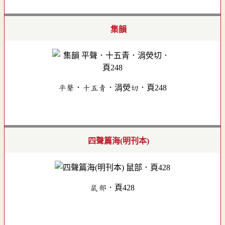
集韻
平聲．十五青．涓熒切．頁248
四聲篇海(明刊本)
鼠部．頁428