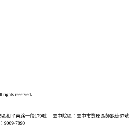
ghts reserved.
區和平東路一段179號
臺中院區：臺中市豐原區師範街67號
P：9009-7890