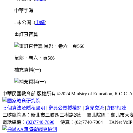
中華字海
- 未公開 -
(
申請
)
重訂直音篇
鼠部．卷六．頁566
補充資料(一)
中華民國教育部 版權所有 ©2024 Ministry of Education, R.O.C. All ri
:::
個資法及隱私聲明
|
辭典公眾授權網
|
意見交流
|
網網相連
三峽總院區：新北市三峽區三樹路2號
臺北院區：臺北市大安
電話總機：
(02)7740-7890
傳真：(02)7740-7064
TANet VoI