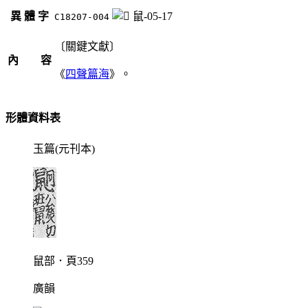
異 體 字
鼠-05-17
C18207-004
〔關鍵文獻〕
內 容
《
四聲篇海
》。
形體資料表
玉篇(元刊本)
鼠部．頁359
廣韻