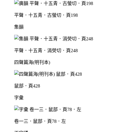
平聲．十五青．古螢切．頁198
集韻
平聲．十五青．涓熒切．頁248
四聲篇海(明刊本)
鼠部．頁428
字彙
卷一三．鼠部．頁78．左