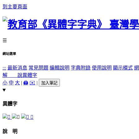
到主要頁面
☰
網站選單
:::
最新消息
常見問題
編輯說明
字典附錄
使用說明
顯示模式
網
解 說
異體字
小
中
大
|
🖨️
✉️
|
加入筆記
異體字
𪕙
說 明