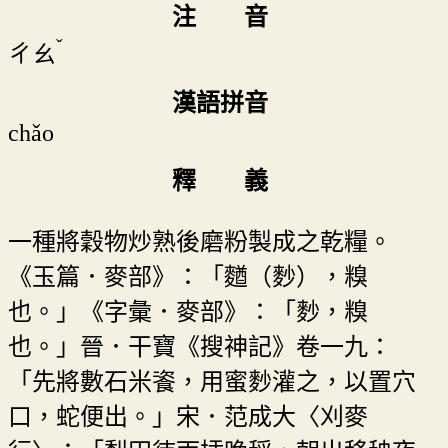
注 音
ˇ
ㄔㄠ
漢語拼音
chǎo
釋 義
一種將穀物炒熟後磨粉製成之乾糧。
《玉篇．麥部》：「𪍑（麨），糗
也。」《字彙．麥部》：「麨，糗
也。」晉．干寶《搜神記》卷一九：
「先將數石米餈，用蜜麨灌之，以置穴
口，蛇便出。」宋．范成大〈刈麥