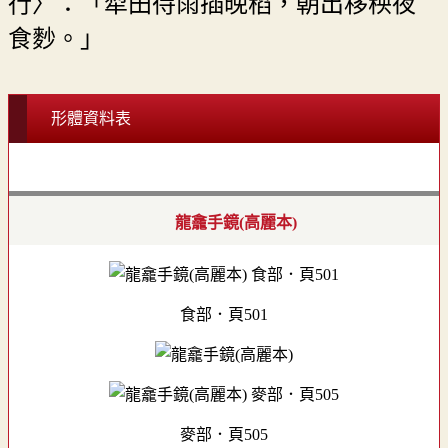
行〉：「犁田待雨插晚稻，朝出移秧夜
食麨。」
形體資料表
龍龕手鏡(高麗本)
食部．頁501
麥部．頁505