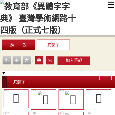
☰
:::
最新消息
常見問題
編輯說明
字典附錄
使用說明
顯示模式
網站導覽
EN
解 說
異體字
小
中
大
|
🖨️
✉️
|
加入筆記
異體字
𩚙
𪌕