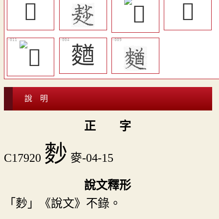
󶽮
𪍉
𪍑
說 明
正 字
麨
C17920
麥-04-15
說文釋形
「麨」《說文》不錄。