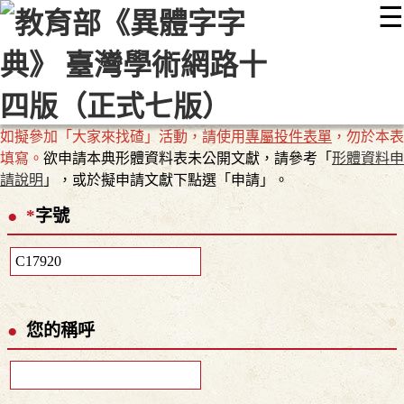
☰
:::
最新消息
常見問題
編輯說明
字典附錄
使用說明
顯示模式
網站導覽
EN
如擬參加「大家來找碴」活動，請使用
專屬投件表單
，勿於本表
填寫。
欲申請本典形體資料表未公開文獻，請參考「
形體資料申
請說明
」，或於擬申請文獻下點選「申請」。
*
字號
您的稱呼