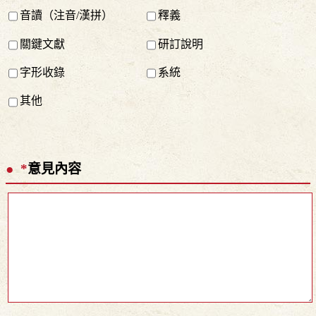
音讀（注音/漢拼）
釋義
關鍵文獻
研訂說明
字形收錄
系統
其他
*
意見內容