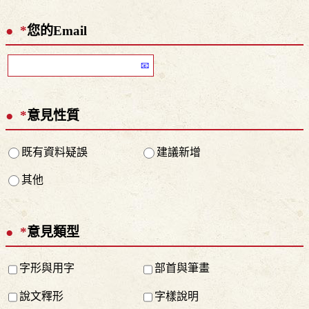
*
您的Email
*
意見性質
既有資料疑誤
建議新增
其他
*
意見類型
字形與用字
部首與筆畫
說文釋形
字樣說明