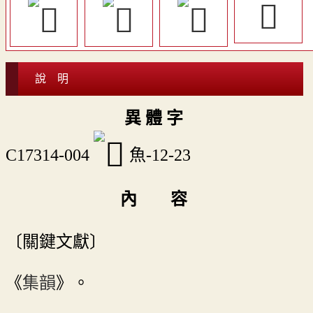
𩽘
說 明
異 體 字
C17314-004
魚-12-23
內 容
〔關鍵文獻〕
《
集韻
》。