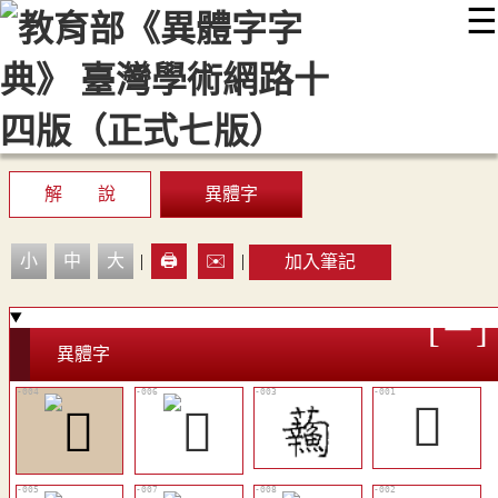
☰
:::
最新消息
常見問題
編輯說明
字典附錄
使用說明
顯示模式
網站導覽
EN
解 說
異體字
小
中
大
|
🖨️
✉️
|
加入筆記
異體字
𩼥