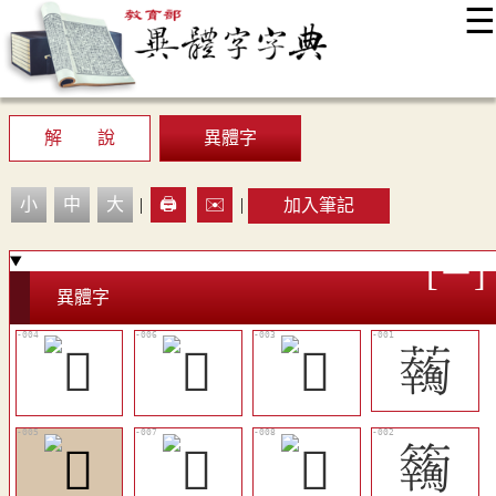
☰
:::
最新消息
常見問題
編輯說明
字典附錄
使用說明
顯示模式
網站導覽
EN
解 說
異體字
小
中
大
|
🖨️
✉️
|
加入筆記
異體字
𩼥
𩽘