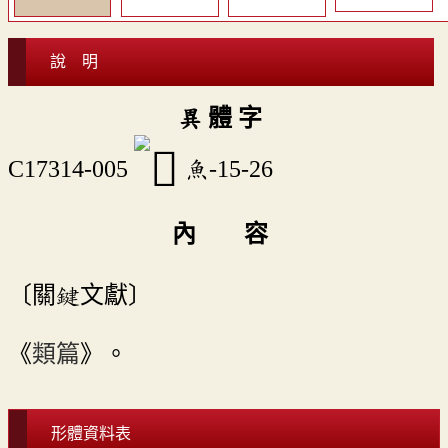
說 明
異 體 字
C17314-005
魚-15-26
內 容
〔關鍵文獻〕
《
類篇
》。
形體資料表