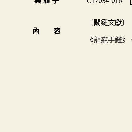
異 體 字
C17054-016
〔關鍵文獻〕
內 容
《
龍龕手鑑
》