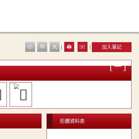
小
中
大
|
🖨️
✉️
|
加入筆記
形體資料表