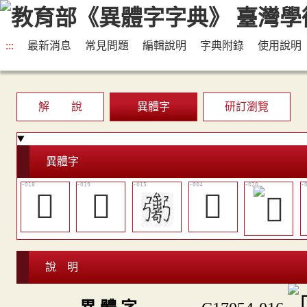
:::
最新消息
常見問題
編輯說明
字典附錄
使用說明
解 說
異體字
研訂瀏覽
異體字
𢐨
𢐺
𤑵
說 明