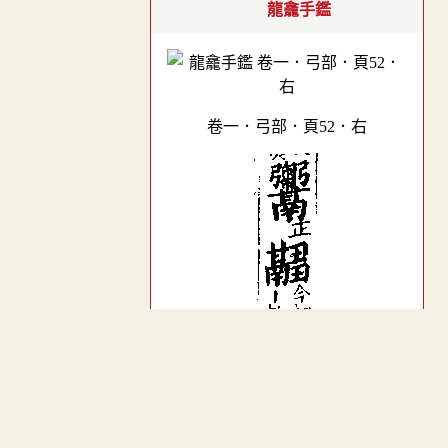
龍龕手鑑
卷一．弓部．頁52．右
︿
卷三．a04682-015部．頁62．右
TOP