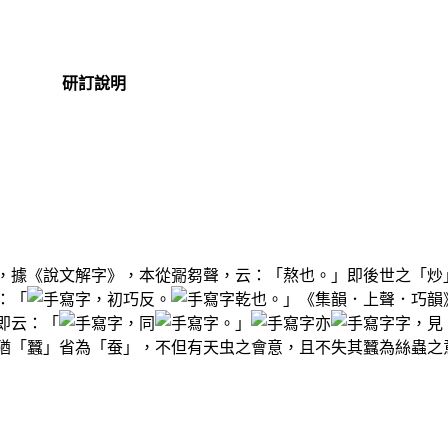
研訂說明
，據《說文解字》，本從䰜芻聲，云：「熬也。」即後世之「炒
：「
，初巧反。
乾也。」《集韻．上聲．巧韻
即云：「
，同
。」
亦
字，見
猶「蠶」省為「蚕」，不但有天虫之會意，且不失其蠶為絲蟲之