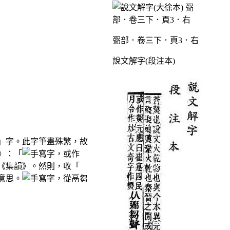
䰜部．卷三下．頁3．右
說文解字(段注本)
」字。此字筆畫殊繁，故
》：「
，或作
《集韻》。然則，收「
意思。
，從鬲芻