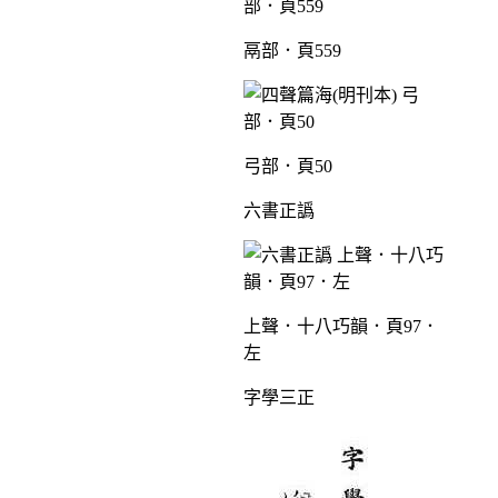
鬲部．頁559
弓部．頁50
六書正譌
上聲．十八巧韻．頁97．
左
字學三正