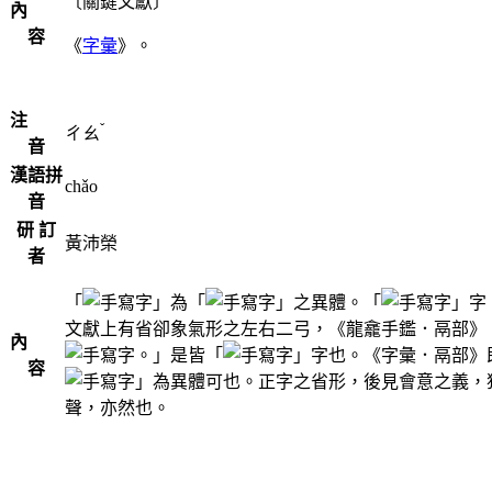
〔關鍵文獻〕
內
容
《
字彙
》。
注
ˇ
ㄔㄠ
音
漢語拼
chǎo
音
研 訂
黃沛榮
者
「
」為「
」之異體。「
」字
文獻上有省卻象氣形之左右二弓，《龍龕手鑑．鬲部》
內
。」是皆「
」字也。《字彙．鬲部》
容
」為異體可也。正字之省形，後見會意之義，
聲，亦然也。