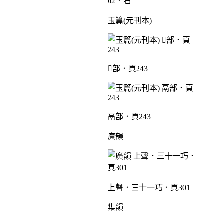
62．右
玉篇(元刊本)
部．頁243
鬲部．頁243
廣韻
上聲．三十一巧．頁301
集韻