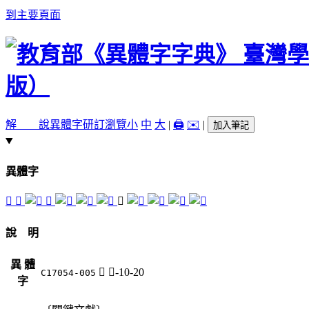
到主要頁面
解 說
異體字
研訂瀏覽
小
中
大
|
🖨️
✉️
|
加入筆記
異體字
𢐨
𢐺
𤑵
𩱈
說 明
異 體
𩱈
鬲-10-20
C17054-005
字