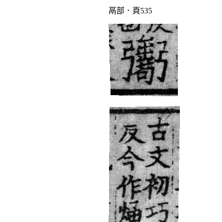
鬲部．頁535