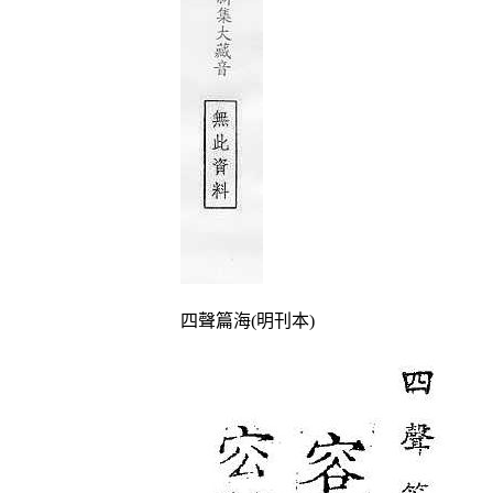
四聲篇海(明刊本)