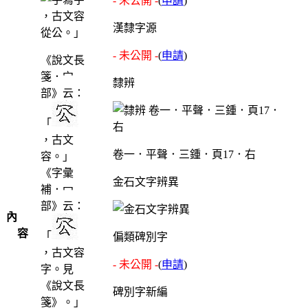
- 未公開 -
(
申請
)
，古文容
漢隸字源
從公。」
- 未公開 -
(
申請
)
《說文長
箋．宀
隸辨
部》云：
「
，古文
卷一．平聲．三鍾．頁17．右
容。」
《字彙
金石文字辨異
補．冖
部》云：
內
容
「
偏類碑別字
，古文容
- 未公開 -
(
申請
)
字。見
《說文長
碑別字新編
箋》。」