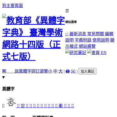
到主要頁面
☰
網站選單
:::
最新消息
常見問題
編輯
說明
字典附錄
使用說明
顯
示模式
網站導覽
EN
解 說
異體字
研訂瀏覽
小
中
大
|
🖨️
✉️
|
加入筆記
異體字
𠕺
󱙰
㝐
󱙴
󱙵
󱙫
󱙶
󱙲
󱙮
󱙭
󱙳
󱙯
㣑
󱙱
󱙷
󱙬