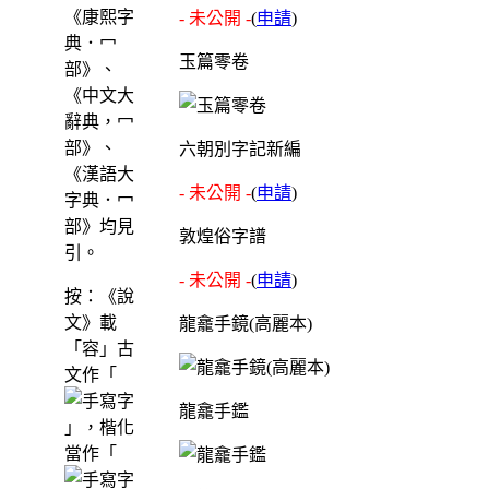
《康熙字
- 未公開 -
(
申請
)
典．冖
玉篇零卷
部》、
《中文大
辭典，冖
部》、
六朝別字記新編
《漢語大
- 未公開 -
(
申請
)
字典．冖
部》均見
敦煌俗字譜
引。
- 未公開 -
(
申請
)
按：《說
文》載
龍龕手鏡(高麗本)
「容」古
文作「
龍龕手鑑
」，楷化
當作「