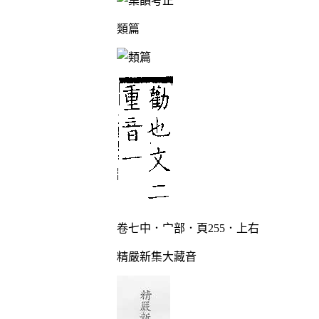
類篇
卷七中．宀部．頁255．上右
精嚴新集大藏音