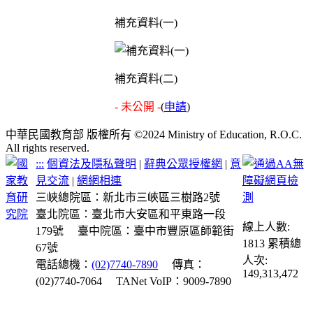
補充資料(一)
補充資料(二)
- 未公開 -
(
申請
)
中華民國教育部 版權所有 ©2024 Ministry of Education, R.O.C.
All rights reserved.
:::
個資法及隱私聲明
|
辭典公眾授權網
|
意
見交流
|
網網相連
三峽總院區：新北市三峽區三樹路2號
臺北院區：臺北市大安區和平東路一段
線上人數:
179號
臺中院區：臺中市豐原區師範街
1813
累積總
67號
人次:
電話總機：
(02)7740-7890
傳真：
149,313,472
(02)7740-7064
TANet VoIP：9009-7890