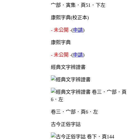
宀部．寅集．頁51．下左
康熙字典(校正本)
- 未公開 -
(
申請
)
康熙字典
- 未公開 -
(
申請
)
經典文字辨證書
卷三．宀部．頁6．左
古今正俗字詁