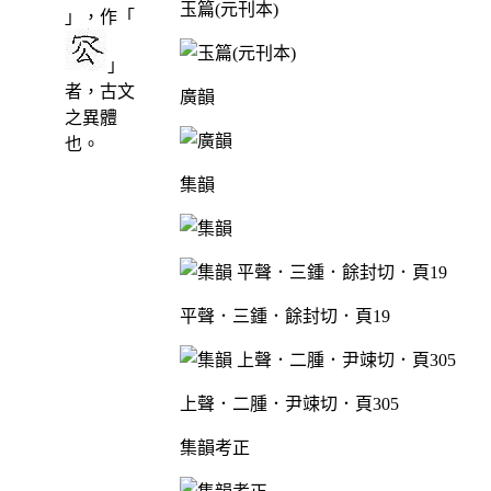
玉篇(元刊本)
」，作「
」
者，古文
廣韻
之異體
也。
集韻
平聲．三鍾．餘封切．頁19
上聲．二腫．尹竦切．頁305
集韻考正