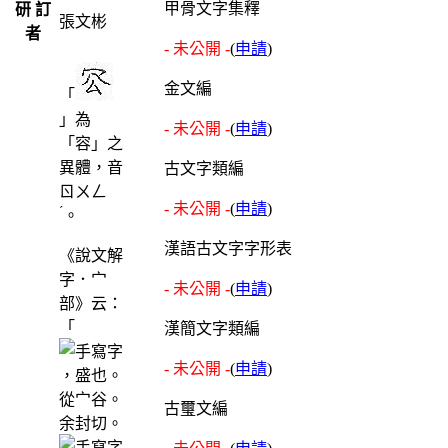
甲骨文字集釋
研 訂
張文彬
者
- 未公開 -
(
申請
)
金文編
「
」為
- 未公開 -
(
申請
)
「容」之
異體，音
古文字類編
ㄖㄨㄥ
- 未公開 -
(
申請
)
ˊ
。
漢語古文字字形表
《說文解
字．宀
- 未公開 -
(
申請
)
部》云：
「
漢簡文字類編
- 未公開 -
(
申請
)
，盛也。
從宀谷。
古璽文編
余封切。