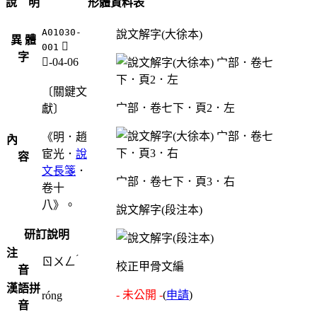
說 明
形體資料表
A01030-
說文解字(大徐本)
異 體
𠕺
001
字
冖-04-06
〔關鍵文
宀部．卷七下．頁2．左
獻〕
《明．趙
內
宦光．
說
容
文長箋
．
宀部．卷七下．頁3．右
卷十
八》。
說文解字(段注本)
研訂說明
注
ˊ
ㄖㄨㄥ
校正甲骨文編
音
漢語拼
- 未公開 -
(
申請
)
róng
音