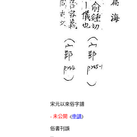
宋元以來俗字譜
- 未公開 -
(
申請
)
俗書刊誤