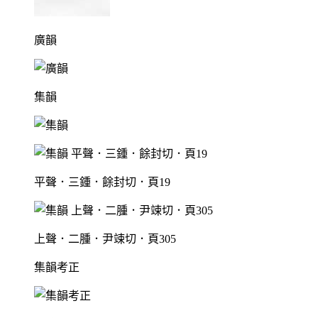
廣韻
集韻
平聲．三鍾．餘封切．頁19
上聲．二腫．尹竦切．頁305
集韻考正