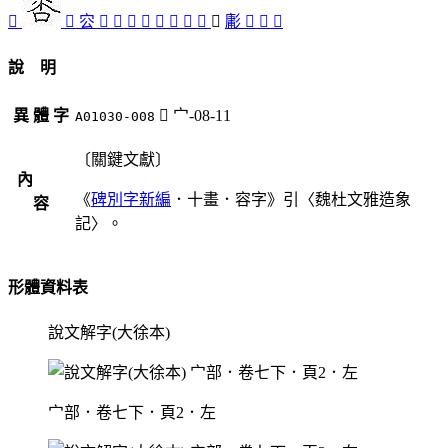
𠕺
󱙰
㝐
󱙴
󱙵
󱙫
󱙶
󱙲
󱙮
󱙭
󱙳
󱙯
㣑
󱙱
󱙷
󱙬
說 明
異 體 字
󱙯
宀-08-11
A01030-008
〔關鍵文獻〕
內
《
碑別字新編
．十畫．容字》引〈魏杜文雅造象
容
記〉。
形體資料表
說文解字(大徐本)
宀部．卷七下．頁2．左