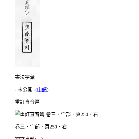
書法字彙
- 未公開 -
(
申請
)
重訂直音篇
卷三．宀部．頁250．右