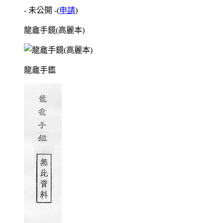
- 未公開 -
(
申請
)
龍龕手鏡(高麗本)
龍龕手鑑