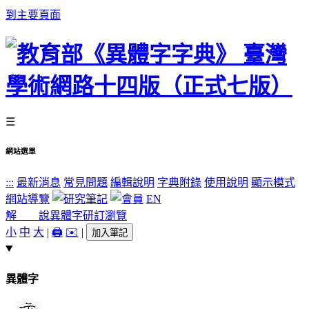
到主要頁面
☰
網站選單
:::
最新消息
常見問題
編輯說明
字典附錄
使用說明
顯示模式
網站導覽
EN
解 說
異體字
研訂瀏覽
小
中
大
|
🖨️
✉️
|
加入筆記
異體字