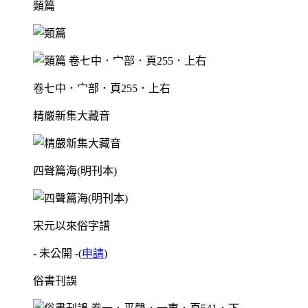
類篇
卷七中．宀部．頁255．上右
精嚴新集大藏音
四聲篇海(明刊本)
宋元以來俗字譜
- 未公開 -
(
申請
)
俗書刊誤