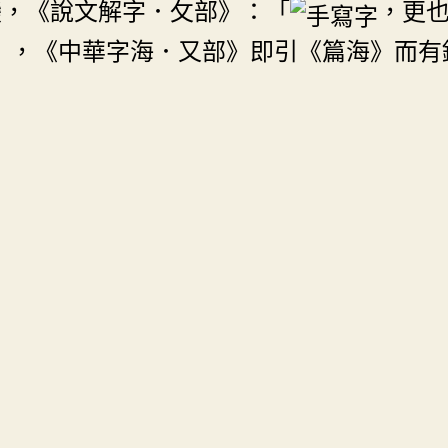
變，《說文解字．攵部》：「
，更
」，《中華字海．又部》即引《篇海》而有