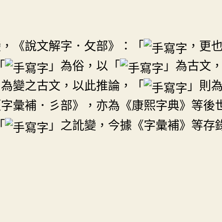
變，《說文解字．攵部》：「
，更
「
」為俗，以「
」為古文
」為變之古文，以此推論，「
」則
《字彙補．彡部》，亦為《康熙字典》等後
「
」之訛變，今據《字彙補》等存