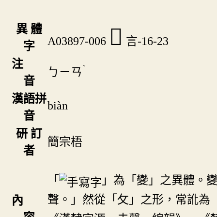
異 體
󵧞
A03897-006
言-16-23
字
注
ˋ
ㄅㄧㄢ
音
漢語拼
biàn
音
研 訂
簡宗梧
者
「
」為「變」之異體。
聲。」然從「攵」之形，常訛為
內