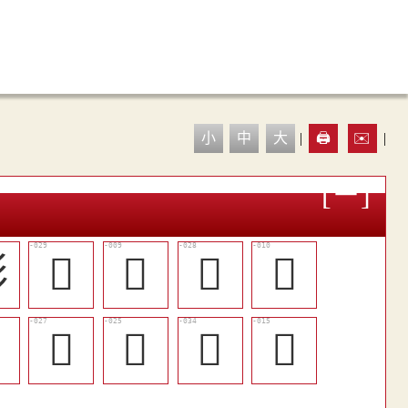
小
中
大
|
🖨️
✉️
|
㣐
󵧬
𢒦
󵧫
𢒪

󵧪
󵧨
󵧱
󳟪