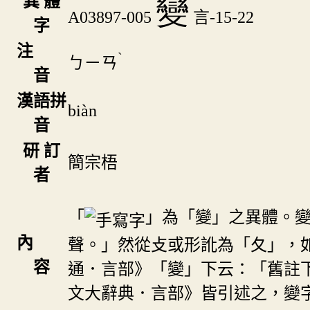
異 體
變
A03897-005
言-15-22
字
注
ˋ
ㄅㄧㄢ
音
漢語拼
biàn
音
研 訂
簡宗梧
者
「
」為「變」之異體。
內
聲。」然從攴或形訛為「夂」，
容
通．言部》「變」下云：「舊註
文大辭典．言部》皆引述之，變