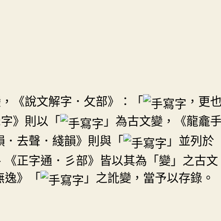
變，《說文解字．攵部》：「
，更
字》則以「
」為古文變，《龍龕
韻．去聲．綫韻》則與「
」並列於
、《正字通．彡部》皆以其為「變」之古文
無逸》「
」之訛變，當予以存錄。