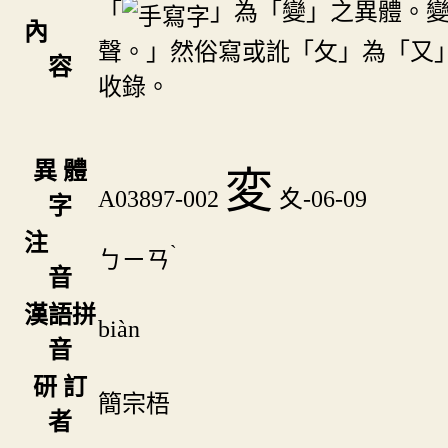
「
」為「變」之異體。
內
聲。」然俗寫或訛「攵」為「又
容
收錄。
異 體
変
A03897-002
夊-06-09
字
注
ˋ
ㄅㄧㄢ
音
漢語拼
biàn
音
研 訂
簡宗梧
者