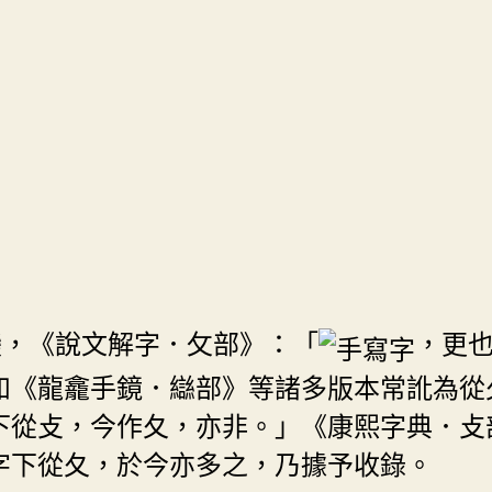
變，《說文解字．攵部》：「
，更
如《龍龕手鏡．䜌部》等諸多版本常訛為從
下從攴，今作夂，亦非。」《康熙字典．攴
字下從夂，於今亦多之，乃據予收錄。