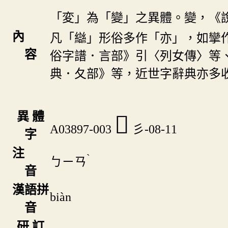
「変」為「變」之異體。變，《
內
凡「䜌」形俗多作「亦」，如攣
容
俗字譜．言部》引〈列女傳〉等
典．夂部》等，近世字辭典亦多
異 體
𢒛
A03897-003
彡-08-11
字
注
ˋ
ㄅㄧㄢ
音
漢語拼
biàn
音
研 訂