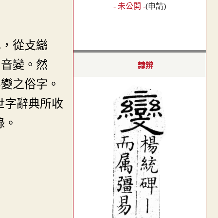
- 未公開 -
(
申請
)
也，從攴䜌
，音變。然
隸辨
為變之俗字。
世字辭典所收
錄。