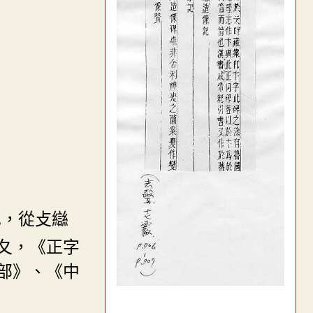
也，從攴䜌
夂，《正字
部》、《中