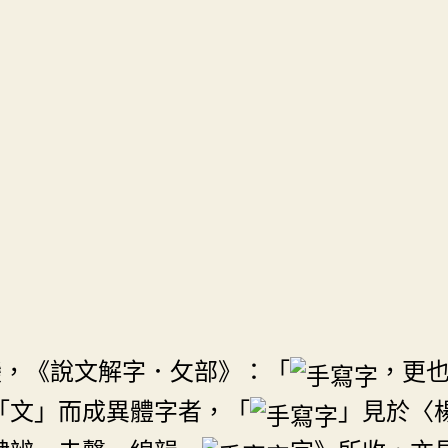
變，《說文解字．攵部》：「
，更
「文」而成異體字者，「
」見於〈