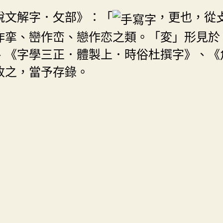
說文解字．攵部》：「
，更也，從
作挛、巒作峦、戀作恋之類。「変」形見於
、《字學三正．體製上．時俗杜撰字》、《
收之，當予存錄。