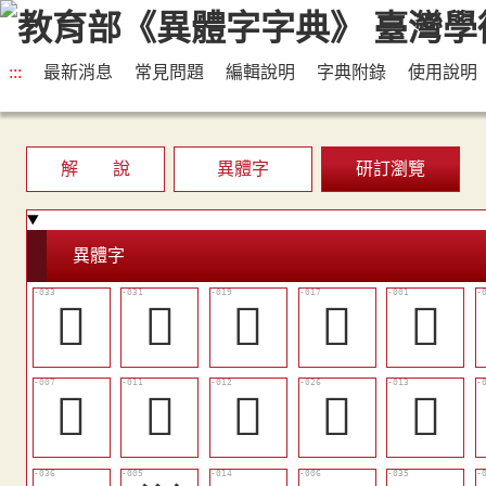
:::
最新消息
常見問題
編輯說明
字典附錄
使用說明
解 說
異體字
研訂瀏覽
異體字
󵧰
󵧮
󵧣
󵧡
𠮓
󵧟
𢒭
𢻝
󵧩
𣀵