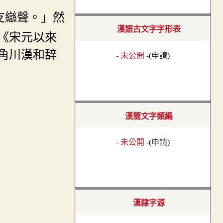
攴䜌聲。」然
漢語古文字字形表
《宋元以來
角川漢和辞
- 未公開 -
(
申請
)
漢簡文字類編
- 未公開 -
(
申請
)
漢隸字源