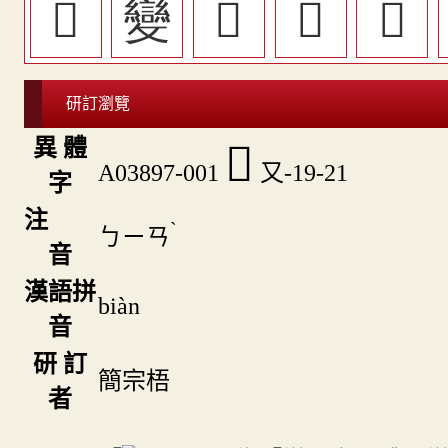
󵧳
變
𦇥
󵧞
󵧲
研訂瀏覽
異 體
𠮓
A03897-001
又-19-21
字
注
ˋ
ㄅㄧㄢ
音
漢語拼
biàn
音
研 訂
簡宗梧
者