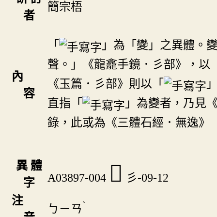
簡宗梧
者
「
」為「變」之異體。
聲。」《龍龕手鏡．彡部》，以
內
《玉篇．彡部》則以「
容
直指「
」為變者，乃見
錄，此或為《三體石經．無逸》
異 體
𢒟
A03897-004
彡-09-12
字
注
ˋ
ㄅㄧㄢ