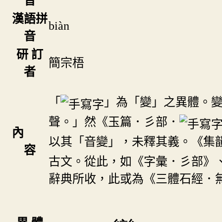
音
漢語拼
biàn
音
研 訂
簡宗梧
者
「
」為「變」之異體。
聲。」然《玉篇．彡部．
內
以其「音變」，未釋其義。《集
容
古文。從此，如《字彙．彡部》
辭典所收，此或為《三體石經．