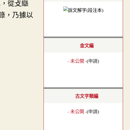
也，從攴䜌
錄，乃據以
金文編
- 未公開 -
(
申請
)
古文字類編
- 未公開 -
(
申請
)