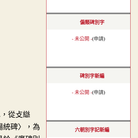
偏類碑別字
- 未公開 -
(
申請
)
碑別字新編
- 未公開 -
(
申請
)
也，從攴䜌
楊統碑〉，為
六朝別字記新編