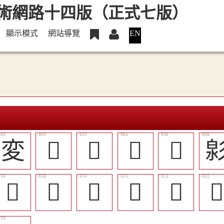
顯示模式
網站導覽
EN
変
𢒛
󵧯
𢒟
󵧭
󵧠
󵧢
󵧧
󵧦
󵧥
