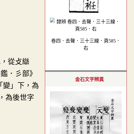
卷四．去聲．三十三線．頁585．
右
也，從攴䜌
手鑑．彡部》
金石文字辨異
「變」下，為
，為後世字