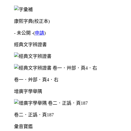
康熙字典(校正本)
- 未公開 -
(
申請
)
經典文字辨證書
卷一．艸部．頁4．右
增廣字學舉隅
卷二．正譌．頁187
彙音寶鑑