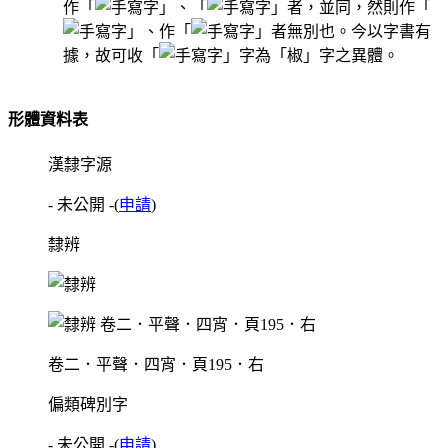
作「
」、「
」者，並同，然則作「
」、作「
」者無別也。今以字書有
據，故可收「
」字為「椒」字之異體。
形體資料表
漢隸字源
- 未公開 -
(
申請
)
隸辨
卷二．平聲．四宵．頁195．右
偏類碑別字
- 未公開 -
(
申請
)