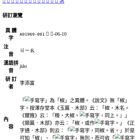
󲴽
󲴺
󲴵
𣐹
󲴻
𣒏
󲴼
󲴸
𣓙
󲴾
󲴷
󲴹
󲴶
茮
研訂瀏覽
異 體
𣐹
木-06-10
A01969-001
字
注
ㄐㄧㄠ
音
漢語拼
jiāo
音
研 訂
李添富
者
「
」為「椒」之異體。《說文》無「椒」
字。按澤存堂本《玉篇．木部》云：「椒，木名。
《爾雅》云：『檓，大椒。
，同上。』」
內
《類篇．木部》亦云：「椒，或作
。」《正
容
字通．木部》則云：「
，同椒。省。」於是
可知「椒」、「
」無別，而可收「