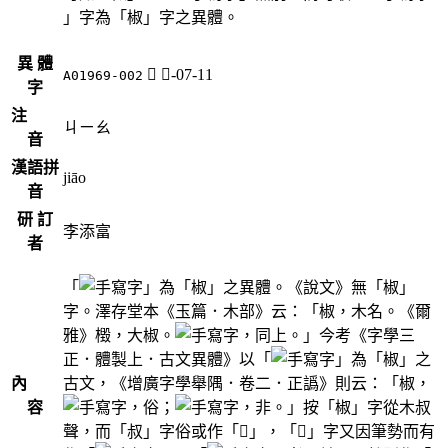
」字為「椒」字之異體。
異 體
𣒏
木-07-11
A01969-002
字
注
ㄐㄧㄠ
音
漢語拼
jiāo
音
研 訂
李添富
者
「
」為「椒」之異體。《說文》無「椒」
字。澤存堂本《玉篇．木部》云：「椒，木名。《爾
雅》檓，大椒。
，同上。」今考《字學三
正．體製上．古文異體》以「
」為「椒」之
內
古文，《增廣字學舉隅．卷二．正譌》則云：「椒，
容
，俗；
，非。」按「椒」字從木叔
聲，而「叔」字俗或作「𠦑」，「𠦑」字又因筆勢而有