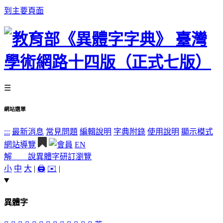
到主要頁面
☰
網站選單
:::
最新消息
常見問題
編輯說明
字典附錄
使用說明
顯示模式
網站導覽
EN
解 說
異體字
研訂瀏覽
小
中
大
|
🖨️
✉️
|
異體字