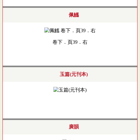
佩觿
卷下．頁39．右
玉篇(元刊本)
廣韻