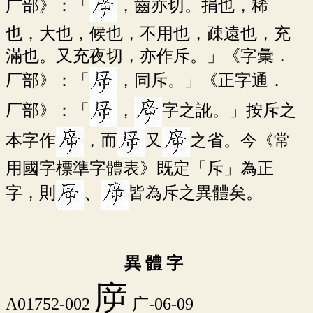
广部》：「
，齒亦切。捐也，稀
也，大也，候也，不用也，疎遠也，充
滿也。又充夜切，亦作斥。」《字彙．
厂部》：「
，同斥。」《正字通．
厂部》：「
，
字之訛。」按斥之
本字作
，而
又
之省。今《常
用國字標準字體表》既定「斥」為正
字，則
、
皆為斥之異體矣。
異 體 字
㡿
A01752-002
广-06-09