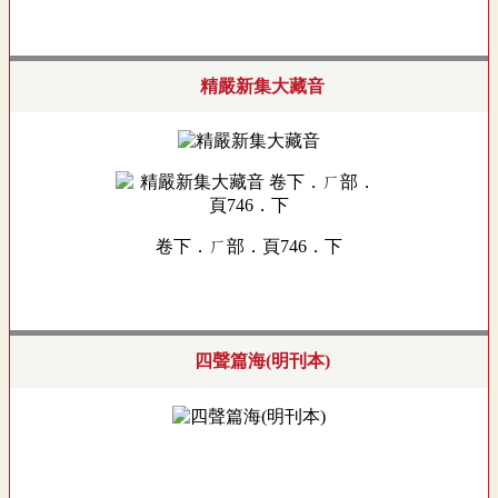
精嚴新集大藏音
卷下．ㄏ部．頁746．下
四聲篇海(明刊本)