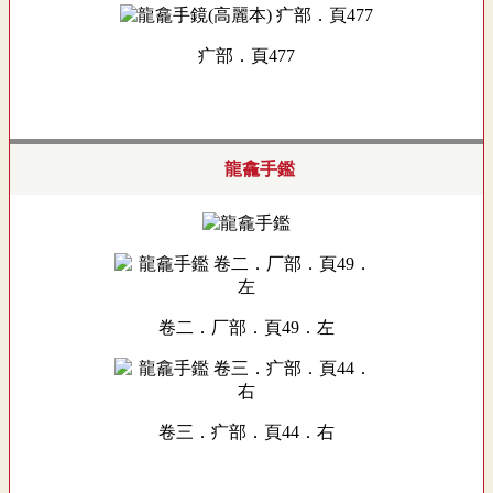
疒部．頁477
龍龕手鑑
卷二．厂部．頁49．左
卷三．疒部．頁44．右