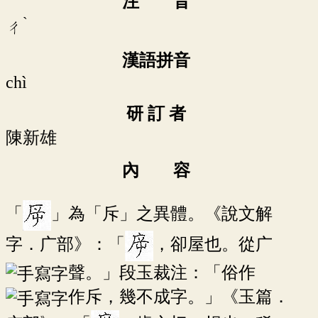
注 音
ˋ
ㄔ
漢語拼音
chì
研 訂 者
陳新雄
內 容
「
」為「斥」之異體。《說文解
字．广部》：「
，卻屋也。從广
聲。」段玉裁注：「俗作
作斥，幾不成字。」《玉篇．