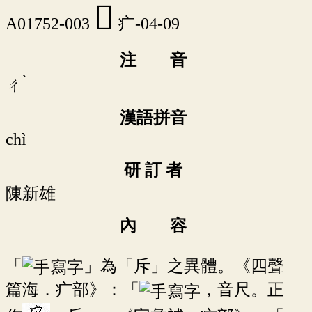
𤵍
A01752-003
疒-04-09
注 音
ˋ
ㄔ
漢語拼音
chì
研 訂 者
陳新雄
內 容
「
」為「斥」之異體。《四聲
篇海．疒部》：「
，音尺。正