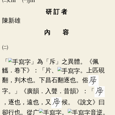
研 訂 者
陳新雄
內 容
㈡
「
」為「斥」之異體。《佩
觿．卷下》：「片、
。上匹硯
翻，判木也。下昌石翻逐也。俗
字。」《廣韻．入聲．昔韻》：「
，逐也，遠也，又
候。《說文》曰
卻行也。從广
。
音逆。