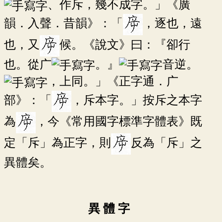
、作斥，幾不成字。」《廣
韻．入聲．昔韻》：「
，逐也，遠
也，又
候。《說文》曰：『卻行
也。從广
。』
音逆。
，上同。」《正字通．广
部》：「
，斥本字。」按斥之本字
為
，今《常用國字標準字體表》既
定「斥」為正字，則
反為「斥」之
異體矣。
異 體 字