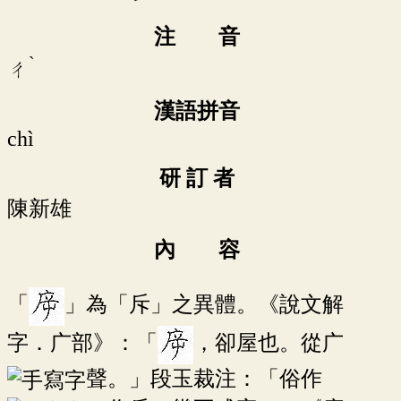
注 音
ˋ
ㄔ
漢語拼音
chì
研 訂 者
陳新雄
內 容
「
」為「斥」之異體。《說文解
字．广部》：「
，卻屋也。從广
聲。」段玉裁注：「俗作