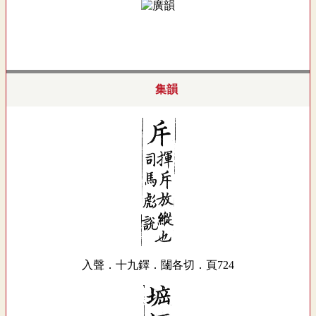
集韻
入聲．十九鐸．闥各切．頁724