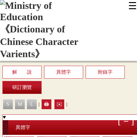
☰
:::
News
Editing Instructions
Appendix
User Guide
Display Mode
Sitemap
中
解 說
異體字
附錄字
研訂瀏覽
S
M
L
|
🖨️
✉️
|
異體字