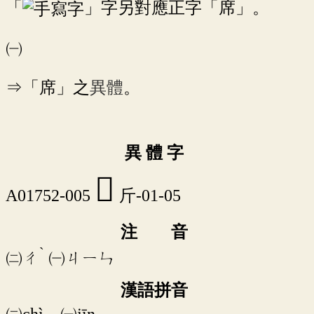
「
」字另對應正字「席」。
㈠
⇒「席」之
異體
。
異 體 字
󲡟
A01752-005
斤-01-05
注 音
ˋ
㈡
ㄔ
㈠
ㄐㄧㄣ
漢語拼音
㈡chì ㈠jīn