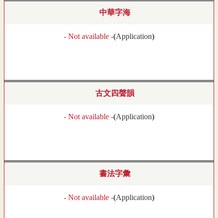
中華字海
- Not available -
(
Application
)
古文四聲韻
- Not available -
(
Application
)
書法字彙
- Not available -
(
Application
)