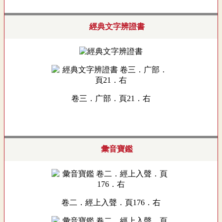
經典文字辨證書
卷三．广部．頁21．右
彙音寶鑑
卷二．經上入聲．頁176．右