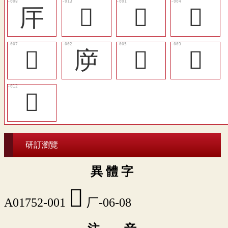
厈
𠨺
𠩋
󱫳
𢇛
㡿
󲡟
𤵍
󲡢
研訂瀏覽
異 體 字
𠩋
A01752-001
厂-06-08