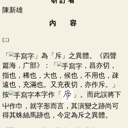
研 訂 者
陳新雄
內 容
㈡
「
」為「斥」之異體。《四聲
篇海．广部》：「
，昌亦切，
指也，稀也，大也，候也，不用也，疎
遠也，充滿也。又充夜切，亦作斥。」
按
本字作「
」。而此誤將下
屮作巾，就字形而言，其演變之跡尚可
得其蛛絲馬跡也，今定為斥之異體。