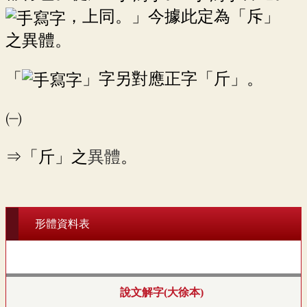
，上同。」今據此定為「斥」
之異體。
「
」字另對應正字「斤」。
㈠
⇒「斤」之
異體
。
形體資料表
說文解字(大徐本)