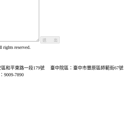
送 出
ghts reserved.
區和平東路一段179號
臺中院區：臺中市豐原區師範街67號
P：9009-7890