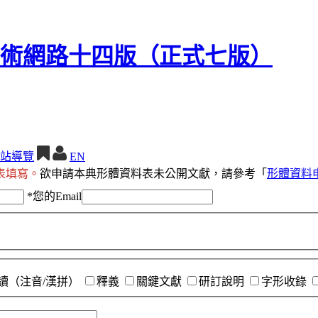
站導覽
EN
表填寫。
欲申請本典形體資料表未公開文獻，請參考「
形體資料
*
您的Email
讀（注音/漢拼）
釋義
關鍵文獻
研訂說明
字形收錄