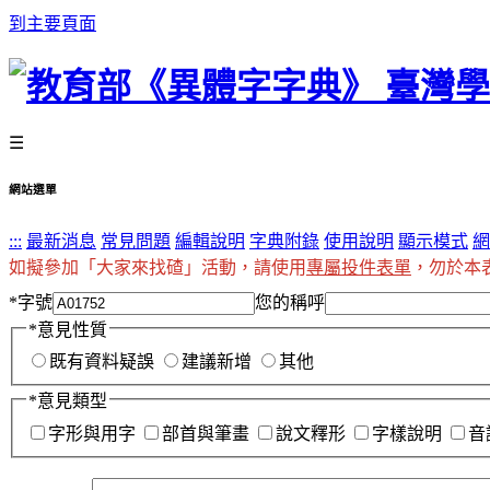
到主要頁面
☰
網站選單
:::
最新消息
常見問題
編輯說明
字典附錄
使用說明
顯示模式
網
如擬參加「大家來找碴」活動，請使用
專屬投件表單
，勿於本
*
字號
您的稱呼
*
意見性質
既有資料疑誤
建議新增
其他
*
意見類型
字形與用字
部首與筆畫
說文釋形
字樣說明
音