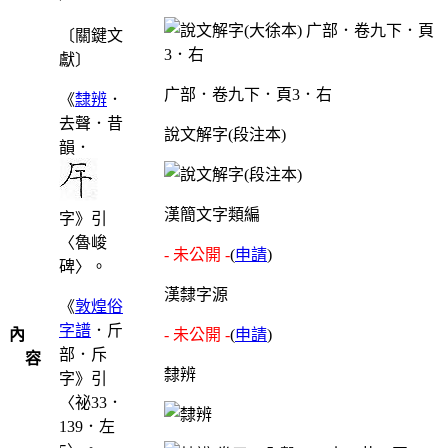
〔關鍵文
獻〕
广部．卷九下．頁3．右
《
隸辨
．
去聲．昔
說文解字(段注本)
韻．
漢簡文字類編
字》引
〈魯峻
- 未公開 -
(
申請
)
碑〉。
漢隸字源
《
敦煌俗
字譜
．斤
內
- 未公開 -
(
申請
)
部．斥
容
隸辨
字》引
〈祕33．
139．左