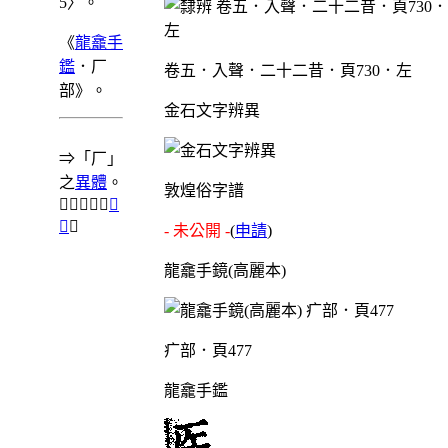
5〉。
《
龍龕手
鑑
．厂
卷五．入聲．二十二昔．頁730．左
部》。
金石文字辨異
⇒「厂」
之
異體
。
敦煌俗字譜
⇒「𠨭」之
異
體
。
- 未公開 -
(
申請
)
龍龕手鏡(高麗本)
疒部．頁477
龍龕手鑑