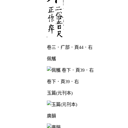
卷三．疒部．頁44．右
佩觿
卷下．頁39．右
玉篇(元刊本)
廣韻