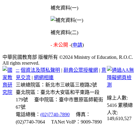
補充資料(一)
補充資料(二)
- 未公開 -
(
申請
)
中華民國教育部 版權所有 ©2024 Ministry of Education, R.O.C.
All rights reserved.
:::
個資法及隱私聲明
|
辭典公眾授權網
|
意
見交流
|
網網相連
三峽總院區：新北市三峽區三樹路2號
臺北院區：臺北市大安區和平東路一段
線上人數:
179號
臺中院區：臺中市豐原區師範街
5416
累積總
67號
人次:
電話總機：
(02)7740-7890
傳真：
149,610,527
(02)7740-7064
TANet VoIP：9009-7890