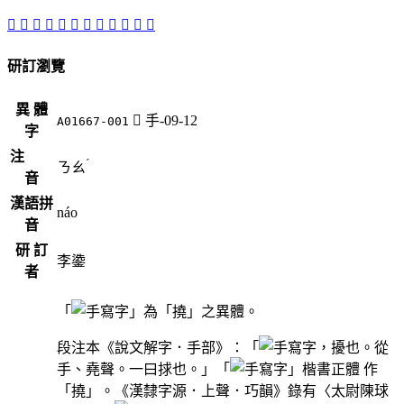
𢪼
󲕴
󲕱
󲕯
󲕲
󲕳
󲕶
󲕮
󲕵
󲕸
󲕰
󲕷
研訂瀏覽
異 體
󲕮
手-09-12
A01667-001
字
注
ˊ
ㄋㄠ
音
漢語拼
náo
音
研 訂
李鍌
者
「
」為「撓」之異體。
段注本《說文解字．手部》：「
，擾也。從
手、堯聲。一曰捄也。」「
」楷書正體 作
「撓」。《漢隸字源．上聲．巧韻》錄有〈太尉陳球