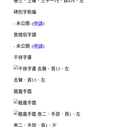
卷三．上聲．三十一巧．頁416．左
碑別字新編
- 未公開 -
(
申請
)
敦煌俗字譜
- 未公開 -
(
申請
)
干祿字書
去聲．頁13．左
龍龕手鑑
卷二．手部．頁1．左