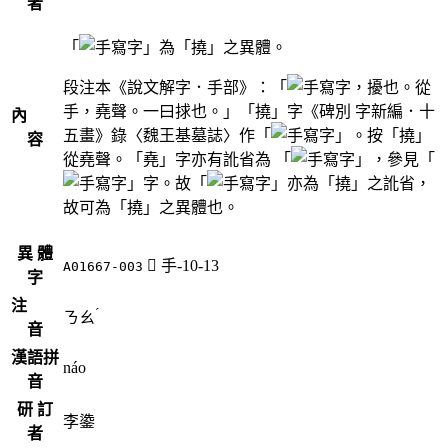
者
「
」為「撓」之異體。
段注本《說文解字．手部》：「
，擾也。從
手，堯聲。一曰捄也。」「撓」字《碑別 字新編．十
內
五畫》錄〈魏王基墓誌〉作「
」。按「撓」
容
從堯聲。「堯」字亦有訛省為 「
」，參見「
」字。故「
」亦為「撓」之訛省，
故可為「撓」之異體也。
異 體
󲕰
手-10-13
A01667-003
字
注
ˊ
ㄋㄠ
音
漢語拼
náo
音
研 訂
李鍌
者