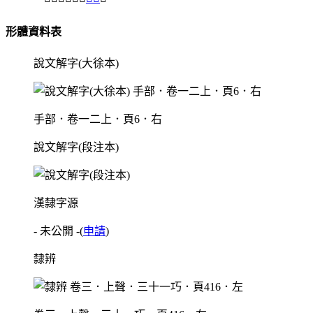
形體資料表
說文解字(大徐本)
手部．卷一二上．頁6．右
說文解字(段注本)
漢隸字源
- 未公開 -
(
申請
)
隸辨