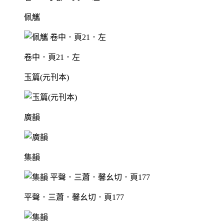
佩觿
卷中．頁21．左
玉篇(元刊本)
廣韻
集韻
平聲．三蕭．馨幺切．頁177