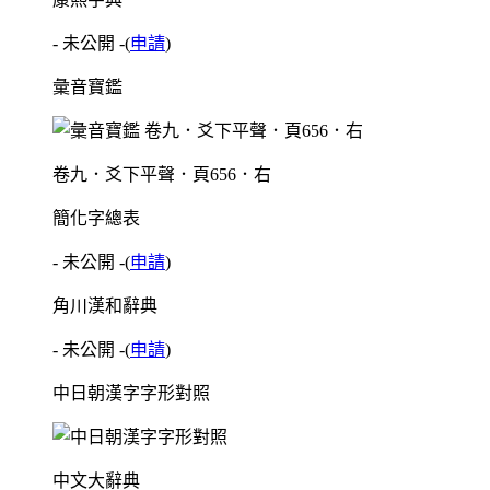
- 未公開 -
(
申請
)
彙音寶鑑
卷九．爻下平聲．頁656．右
簡化字總表
- 未公開 -
(
申請
)
角川漢和辭典
- 未公開 -
(
申請
)
中日朝漢字字形對照
中文大辭典