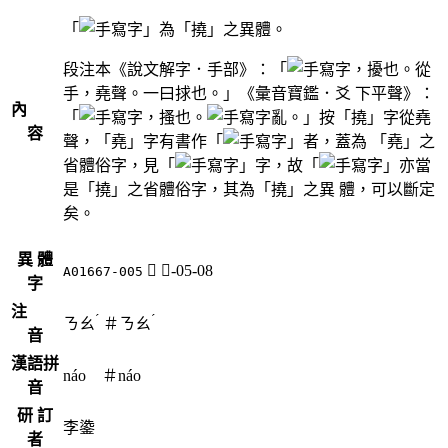
「
」為「撓」之異體。
段注本《說文解字．手部》：「
，擾也。從
手，堯聲。一曰捄也。」《彙音寶鑑．爻 下平聲》：
內
「
，搔也。
亂。」按「撓」字從堯
容
聲，「堯」字有書作「
」者，蓋為 「堯」之
省體俗字，見「
」字，故「
」亦當
是「撓」之省體俗字，其為「撓」之異 體，可以斷定
矣。
異 體
𢪼
手-05-08
A01667-005
字
注
ˊ
ˊ
ㄋㄠ
＃
ㄋㄠ
音
漢語拼
náo ＃náo
音
研 訂
李鍌
者