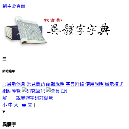
到主要頁面
☰
網站選單
:::
最新消息
常見問題
編輯說明
字典附錄
使用說明
顯示模式
網站導覽
EN
解 說
異體字
研訂瀏覽
小
中
大
|
🖨️
✉️
|
異體字