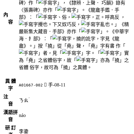
碑〉作「
」，《隸辨．上聲． 巧韻》錄有
〈張壽碑〉亦作「
」。《龍龕手鑑．手
內
部》：「
、俗，
，正。呼高反 ，
容
攪也。下又奴巧反，
亂也。」《精
嚴新集大藏音．手部》亦作「
」。《中華字
海．扌部》：「
，撓的訛字，字見《龍
龕》。」按「撓」從「堯」聲，「堯」字有書 作「
」者，見「
」字。「
」實
為「堯」之省體俗字，故「
」亦為「撓」之
省體 俗字，故可為「撓」之異體。
異 體
󲕯
手-08-11
A01667-002
字
注
ˊ
ㄋㄠ
音
漢語拼
náo
音
研 訂
李鍌