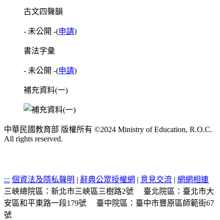
古文四聲韻
- 未公開 -
(
申請
)
書法字彙
- 未公開 -
(
申請
)
補充資料(一)
中華民國教育部 版權所有 ©2024 Ministry of Education, R.O.C.
All rights reserved.
:::
個資法及隱私聲明
|
辭典公眾授權網
|
意見交流
|
網網相連
三峽總院區：新北市三峽區三樹路2號
臺北院區：臺北市大
安區和平東路一段179號
臺中院區：臺中市豐原區師範街67
號