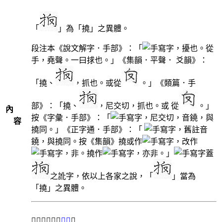
「
」為「撓」之異體。
段注本《說文解字．手部》：「
，擾也。從
手，堯聲。一曰捄也。」《集韻．平聲． 爻韻》：
「撓、
，抓也。或從
。」《類篇．手
部》：「撓、
，尼交切，抓也。或 從
。」
內
按《字彙．手部》：「
，尼交切，音鐃，與
容
撓同。」《正字通．手部》：「
，舊註音
鐃，與撓同。按《集韻》撓或作
，改作
，非。撓作
，亦非。」
蓋
之訛字，依以上各家之說，「
」當為
「撓」之異體。
＃「𢪼」另兼
正字
。