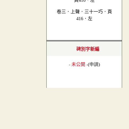
卷三．上聲．三十一巧．頁
416．左
碑別字新編
- 未公開 -
(
申請
)
敦煌俗字譜
︿
- 未公開 -
(
申請
)
TOP