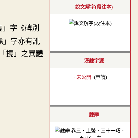
說文解字(段注本)
撓」字《碑別
堯」字亦有訛
「撓」之異體
漢隸字源
- 未公開 -
(
申請
)
隸辨