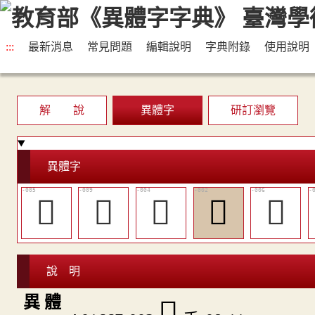
:::
最新消息
常見問題
編輯說明
字典附錄
使用說明
解 說
異體字
研訂瀏覽
異體字
𢪼
󲕴
󲕱
󲕯
󲕲
說 明
異 體
󲕯