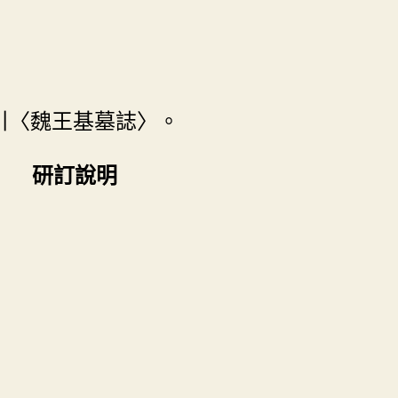
引〈魏王基墓誌〉。
研訂說明