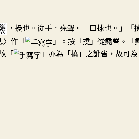
，擾也。從手，堯聲。一曰捄也。」「
誌〉作「
」。按「撓」從堯聲。「
故「
」亦為「撓」之訛省，故可為