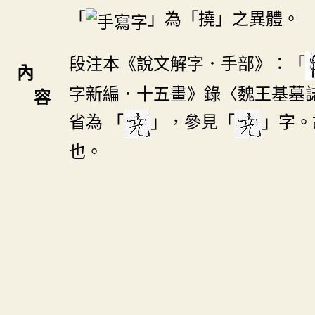
「
」為「撓」之異體。
段注本《說文解字．手部》：「
內
字新編．十五畫》錄〈魏王基墓
容
省為 「
」，參見「
」字。
也。