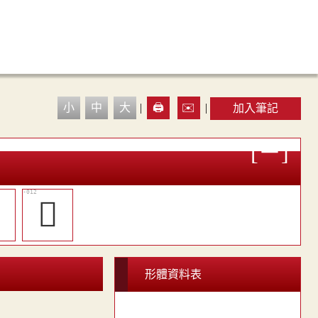
小
中
大
|
🖨️
✉️
|
加入筆記

󲕷
形體資料表