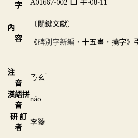
A01667-002
手-08-11
字
〔關鍵文獻〕
內
容
《
碑別字新編
．十五畫．撓字》
注
ˊ
ㄋㄠ
音
漢語拼
náo
音
研 訂
李鍌
者