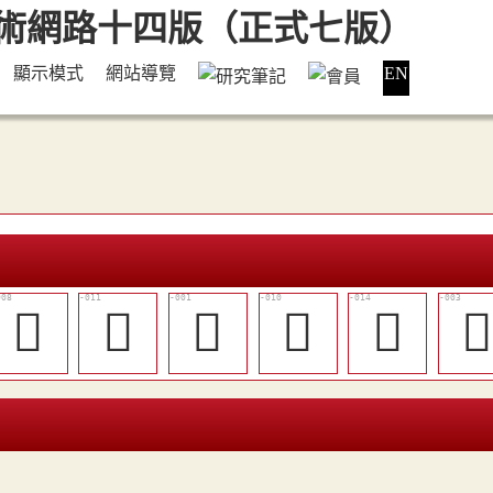
顯示模式
網站導覽
EN
󲕳
󲕶
󲕮
󲕵
󲕸
