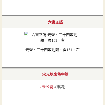
六書正譌
去聲．二十四敬勁韻．頁151．右
宋元以來俗字譜
- 未公開 -
(
申請
)