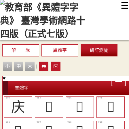
☰
:::
最新消息
常見問題
編輯說明
字典附錄
使用說明
顯示模式
網站導覽
EN
解 說
異體字
研訂瀏覽
小
中
大
|
🖨️
✉️
|
異體字
庆
󲃷
󲃘
󲄂