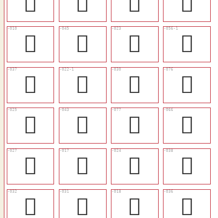
󲃸
󲃚
󲃗
󲃧
󲃛
󲃵
󲃢
󲃹
󲃯
󲃡
󲃨
󲄃
󲃤
󲃳
󲄄
󲃿
󲃦
󲃟
󲃣
󲃰
󲃪
󲃩
󲃠
󲃮