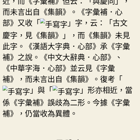
近，而《字彙補》但云：「與慶同」，
而未言出自《集韻》。《字彙補．心
部》又收「
」字，云：「古文
慶字，見《集韻》」，而《集韻》未見
此字。《漢語大字典．心部》承《字彙
補》之說。《中文大辭典．心部》、
《中華字海．心部》並云見《字彙
補》，而未言出自《集韻》。復考「
」與「
」形亦相近，當
係《字彙補》誤歧為二形。今據《字彙
補》，仍當收為異體。