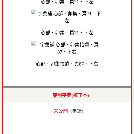
心部．卯集．頁71．下左
心部．卯集．頁71．下左
心部．卯集拾遺．頁87．下右
康熙字典(校正本)
- 未公開 -
(
申請
)