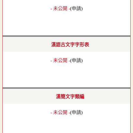
- 未公開 -
(
申請
)
漢語古文字字形表
- 未公開 -
(
申請
)
漢簡文字類編
- 未公開 -
(
申請
)