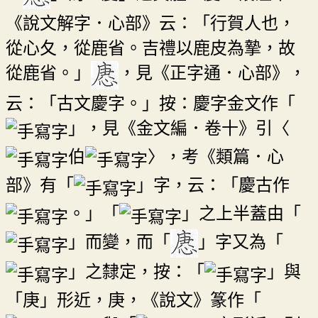
《說文解字．心部》云：「行賀人也，
從心夂，從鹿省。吉禮以鹿皮為摯，故
從鹿省。」
，見《正字通．心部》，
云：「古文慶字。」按：慶字金文作「
」，見《金文編．卷十》引〈
伯
〉，考《類篇．心
部》有「
」字，云：「慶古作
。」「
」之上半蓋由「
」而變，而「
」字又為「
」之隸定，按：「
」與
「庚」形近，庚，《說文》篆作「