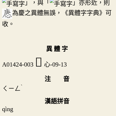
」，與「
」亦形近，則
為慶之異體無誤，《異體字字典》可
收。
異 體 字
𢝑
A01424-003
心-09-13
注 音
ˋ
ㄑㄧㄥ
漢語拼音
qìng