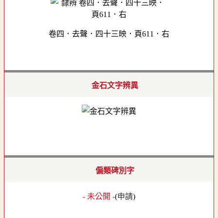
卷四．去聲．四十三映．頁611．右
金石文字辨異
偏類碑別字
- 未公開 -
(
申請
)