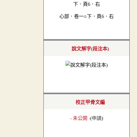
心部．卷一○下．頁6．右
說文解字(段注本)
校正甲骨文編
- 未公開 -
(
申請
)