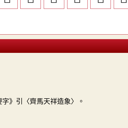
慶字》引〈齊馬天祥造象〉。