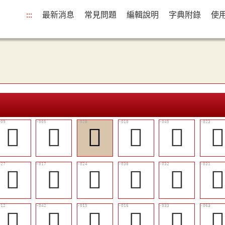
:::
最新消息
常見問題
編輯說明
字典附錄
使
󲃚
󲃗
󲃧
󲃛
󲃵

󲃦
󲃟
󲃣
󲃰
󲃪

󲃜
󲃲
󲃝
󲃞
󲃫
