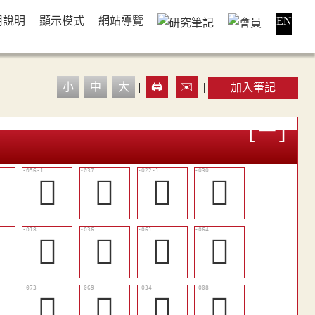
用說明
顯示模式
網站導覽
EN
小
中
大
|
🖨️
✉️
|
加入筆記

󲃹
󲃯
󲃡
󲃨

󲃠
󲃮
󲃼
󲃾

󲄁
󲄀
󲃬
󲃙