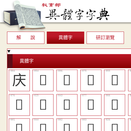
解 說
異體字
研訂瀏覽
異體字
庆
󲃷
󲃘
󲄂
󲃸
󲄃
󲃤
󲃳
󲄄
󲃿
𢙎
󲃴
𢞢
𢝑
󲃥