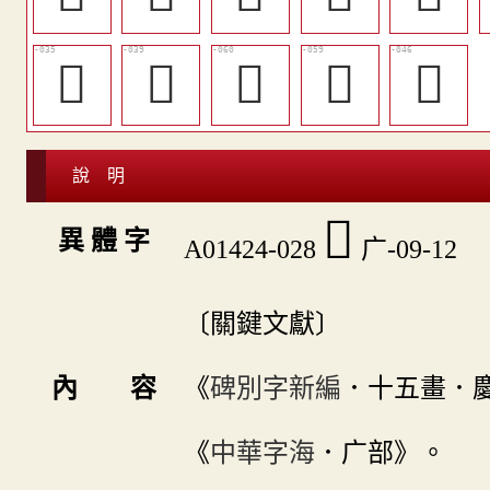
󲃭
󲃱
󲃻
󲃺
󲃶
說 明
󲃧
異 體 字
A01424-028
广-09-12
〔關鍵文獻〕
內 容
《
碑別字新編
．十五畫．
《
中華字海
．广部》。