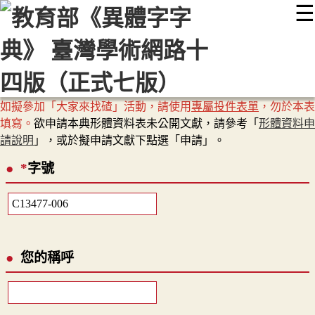
☰
:::
最新消息
常見問題
編輯說明
字典附錄
使用說明
顯示模式
網站導覽
EN
如擬參加「大家來找碴」活動，請使用
專屬投件表單
，勿於本表
填寫。
欲申請本典形體資料表未公開文獻，請參考「
形體資料申
請說明
」，或於擬申請文獻下點選「申請」。
*
字號
您的稱呼