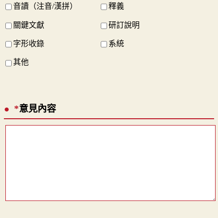
音讀（注音/漢拼）
釋義
關鍵文獻
研訂說明
字形收錄
系統
其他
*
意見內容