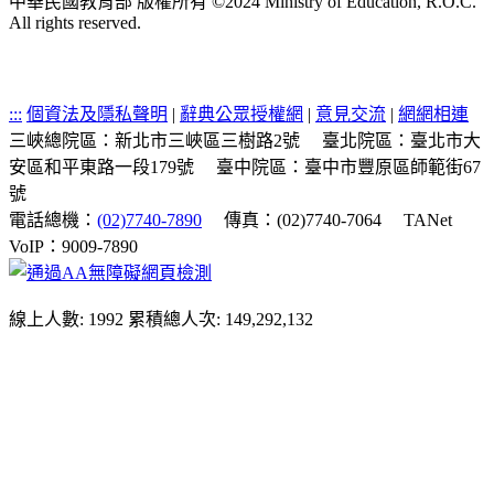
中華民國教育部 版權所有 ©2024 Ministry of Education, R.O.C.
All rights reserved.
:::
個資法及隱私聲明
|
辭典公眾授權網
|
意見交流
|
網網相連
三峽總院區：新北市三峽區三樹路2號
臺北院區：臺北市大
安區和平東路一段179號
臺中院區：臺中市豐原區師範街67
號
電話總機：
(02)7740-7890
傳真：(02)7740-7064
TANet
VoIP：9009-7890
線上人數: 1992
累積總人次: 149,292,132