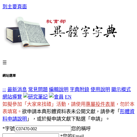
到主要頁面
☰
網站選單
:::
最新消息
常見問題
編輯說明
字典附錄
使用說明
顯示模式
網站導覽
EN
如擬參加「大家來找碴」活動，請使用
專屬投件表單
，勿於本
表填寫。
欲申請本典形體資料表未公開文獻，請參考「
形體資
料申請說明
」，或於擬申請文獻下點選「申請」。
*
字號
您的稱呼
*
您的Email