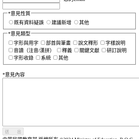
*
意見性質
既有資料疑誤
建議新增
其他
*
意見類型
字形與用字
部首與筆畫
說文釋形
字樣說明
音讀（注音/漢拼）
釋義
關鍵文獻
研訂說明
字形收錄
系統
其他
*
意見內容
送 出