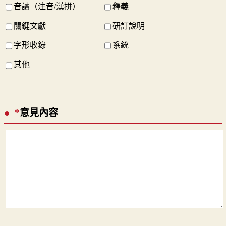
音讀（注音/漢拼）
釋義
關鍵文獻
研訂說明
字形收錄
系統
其他
*
意見內容