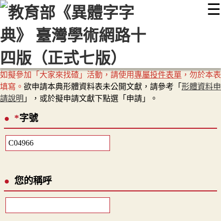
☰
:::
最新消息
常見問題
編輯說明
字典附錄
使用說明
顯示模式
網站導覽
EN
如擬參加「大家來找碴」活動，請使用
專屬投件表單
，勿於本表
填寫。
欲申請本典形體資料表未公開文獻，請參考「
形體資料申
請說明
」，或於擬申請文獻下點選「申請」。
*
字號
您的稱呼