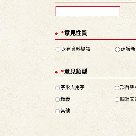
*
意見性質
既有資料疑誤
建議新
*
意見類型
字形與用字
部首與
釋義
關鍵文
其他