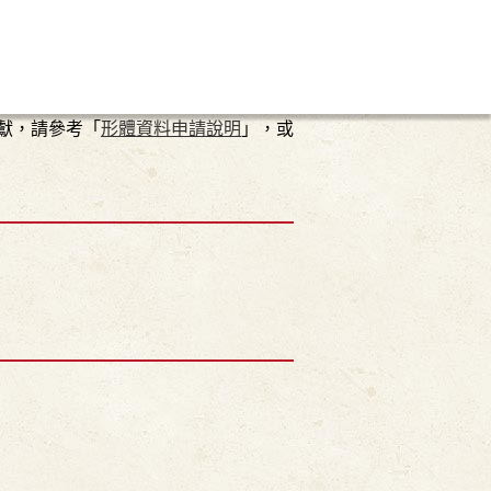
獻，請參考「
形體資料申請說明
」，或