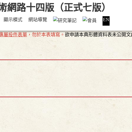
顯示模式
網站導覽
EN
專屬投件表單
，勿於本表填寫。
欲申請本典形體資料表未公開文