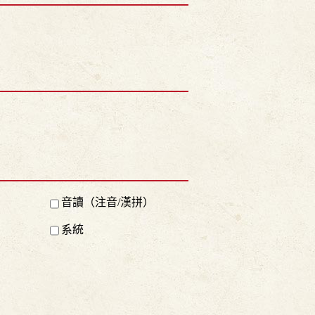
音讀（注音/漢拼）
系統