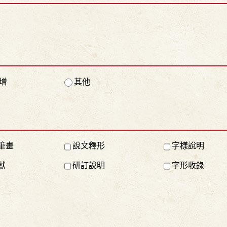
增
其他
筆畫
說文釋形
字樣說明
獻
研訂說明
字形收錄