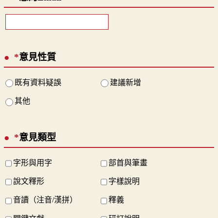
*
意見性質
既有資料疑誤
建議新增
其他
*
意見類型
字形與用字
部首與筆畫
說文釋形
字樣說明
音讀（注音/漢拼）
釋義