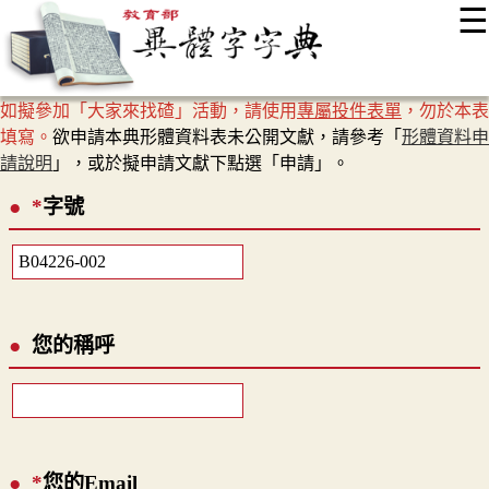
☰
:::
最新消息
常見問題
編輯說明
字典附錄
使用說明
如擬參加「大家來找碴」活動，請使用
專屬投件表單
，勿於本表
顯示模式
網站導覽
EN
填寫。
欲申請本典形體資料表未公開文獻，請參考「
形體資料申
請說明
」，或於擬申請文獻下點選「申請」。
*
字號
您的稱呼
*
您的Email