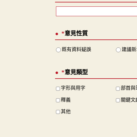
*
意見性質
既有資料疑誤
建議新
*
意見類型
字形與用字
部首與
釋義
關鍵文
其他