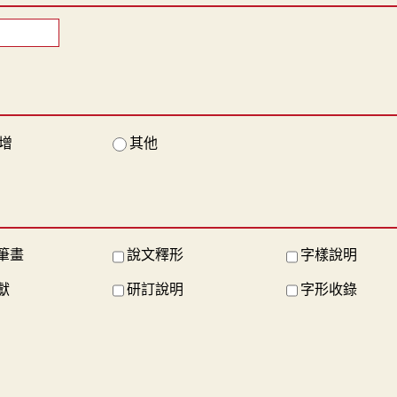
增
其他
筆畫
說文釋形
字樣說明
獻
研訂說明
字形收錄