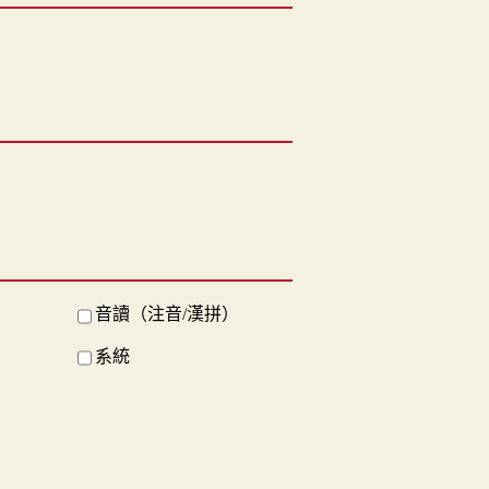
音讀（注音/漢拼）
系統