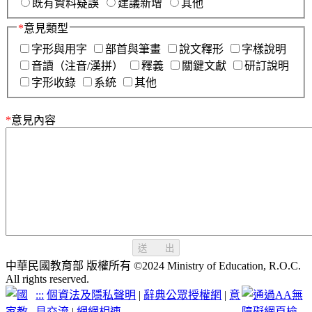
既有資料疑誤
建議新增
其他
*
意見類型
字形與用字
部首與筆畫
說文釋形
字樣說明
音讀（注音/漢拼）
釋義
關鍵文獻
研訂說明
字形收錄
系統
其他
*
意見內容
送 出
中華民國教育部 版權所有 ©2024 Ministry of Education, R.O.C.
All rights reserved.
:::
個資法及隱私聲明
|
辭典公眾授權網
|
意
見交流
|
網網相連