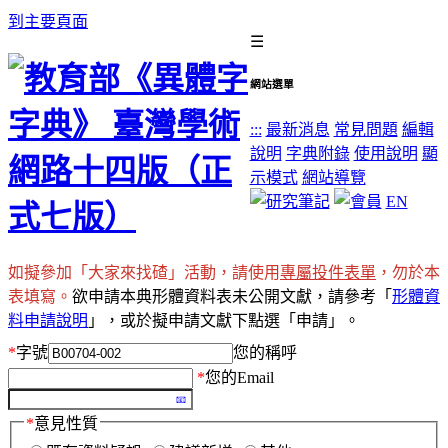
到主要頁面
☰
網站選單
:::
最新消息
常見問題
編輯
說明
字典附錄
使用說明
顯
示模式
網站導覽
EN
如擬參加「大家來找碴」活動，請使用
專屬投件表單
，勿於本
表填寫。
欲申請本典形體資料表未公開文獻，請參考「
形體資
料申請說明
」，或於擬申請文獻下點選「申請」。
*
字號
您的稱呼
*
您的Email
*
意見性質