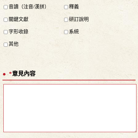
音讀（注音/漢拼）
釋義
關鍵文獻
研訂說明
字形收錄
系統
其他
*
意見內容