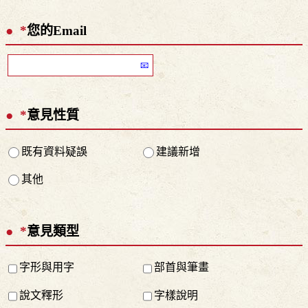
*
您的Email
*
意見性質
既有資料疑誤
建議新增
其他
*
意見類型
字形與用字
部首與筆畫
說文釋形
字樣說明