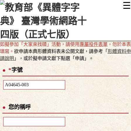
☰
:::
最新消息
常見問題
編輯說明
字典附錄
使用說明
顯示模式
網站導覽
EN
如擬參加「大家來找碴」活動，請使用
專屬投件表單
，勿於本表
填寫。
欲申請本典形體資料表未公開文獻，請參考「
形體資料申
請說明
」，或於擬申請文獻下點選「申請」。
*
字號
您的稱呼