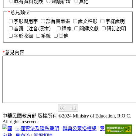
既有資料疑誤
建議新增
其他
*
意見類型
字形與用字
部首與筆畫
說文釋形
字樣說明
音讀（注音/漢拼）
釋義
關鍵文獻
研訂說明
字形收錄
系統
其他
*
意見內容
送 出
中華民國教育部 版權所有 ©2024 Ministry of Education, R.O.C.
All rights reserved.
:::
個資法及隱私聲明
|
辭典公眾授權網
|
意
見交流
|
網網相連