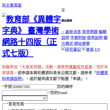
到主要頁面
☰
網站選單
:::
最新消息
常見問題
編輯
說明
字典附錄
使用說明
顯
示模式
網站導覽
EN
如擬參加「大家來找碴」活動，請使用
專屬投件表單
，勿於本
表填寫。
欲申請本典形體資料表未公開文獻，請參考「
形體資
料申請說明
」，或於擬申請文獻下點選「申請」。
*
字號
您的稱呼
*
您的Email
*
意見性質