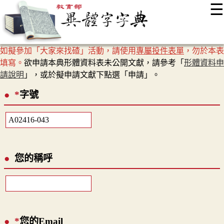
☰
:::
最新消息
常見問題
編輯說明
字典附錄
使用說明
如擬參加「大家來找碴」活動，請使用
專屬投件表單
，勿於本表
顯示模式
網站導覽
EN
填寫。
欲申請本典形體資料表未公開文獻，請參考「
形體資料申
請說明
」，或於擬申請文獻下點選「申請」。
*
字號
您的稱呼
*
您的Email