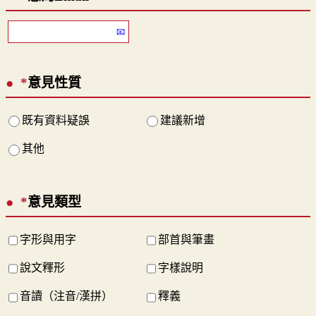
*
意見性質
既有資料疑誤
建議新增
其他
*
意見類型
字形與用字
部首與筆畫
說文釋形
字樣說明
音讀（注音/漢拼）
釋義