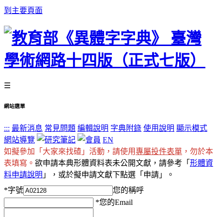
到主要頁面
☰
網站選單
:::
最新消息
常見問題
編輯說明
字典附錄
使用說明
顯示模式
網站導覽
EN
如擬參加「大家來找碴」活動，請使用
專屬投件表單
，勿於本
表填寫。
欲申請本典形體資料表未公開文獻，請參考「
形體資
料申請說明
」，或於擬申請文獻下點選「申請」。
*
字號
您的稱呼
*
您的Email