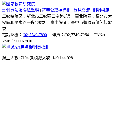
:::
個資法及隱私聲明
|
辭典公眾授權網
|
意見交流
|
網網相連
三峽總院區：新北市三峽區三樹路2號
臺北院區：臺北市大
安區和平東路一段179號
臺中院區：臺中市豐原區師範街67
號
電話總機：
(02)7740-7890
傳真：(02)7740-7064
TANet
VoIP：9009-7890
線上人數: 7194
累積總人次: 149,144,928