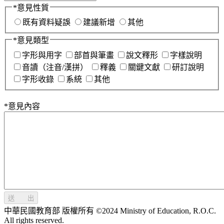
*
意見性質
既有資料疑誤
建議新增
其他
*
意見類型
字形與用字
部首與筆畫
說文釋形
字樣說明
音讀（注音/漢拼）
釋義
關鍵文獻
研訂說明
字形收錄
系統
其他
*
意見內容
送 出
中華民國教育部 版權所有 ©2024 Ministry of Education, R.O.C.
All rights reserved.