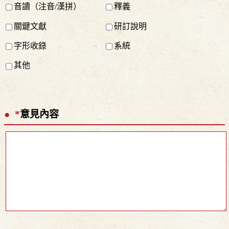
音讀（注音/漢拼）
釋義
關鍵文獻
研訂說明
字形收錄
系統
其他
*
意見內容