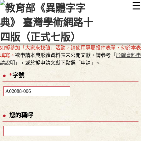
☰
:::
最新消息
常見問題
編輯說明
字典附錄
使用說明
顯示模式
網站導覽
EN
如擬參加「大家來找碴」活動，請使用
專屬投件表單
，勿於本表
填寫。
欲申請本典形體資料表未公開文獻，請參考「
形體資料申
請說明
」，或於擬申請文獻下點選「申請」。
*
字號
您的稱呼