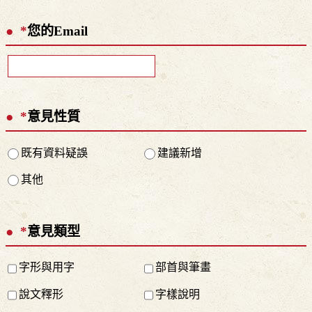
*
您的Email
*
意見性質
既有資料疑誤
建議新增
其他
*
意見類型
字形與用字
部首與筆畫
說文釋形
字樣說明