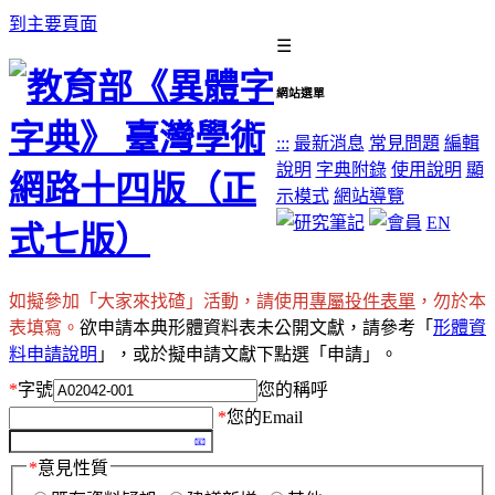
到主要頁面
☰
網站選單
:::
最新消息
常見問題
編輯
說明
字典附錄
使用說明
顯
示模式
網站導覽
EN
如擬參加「大家來找碴」活動，請使用
專屬投件表單
，勿於本
表填寫。
欲申請本典形體資料表未公開文獻，請參考「
形體資
料申請說明
」，或於擬申請文獻下點選「申請」。
*
字號
您的稱呼
*
您的Email
*
意見性質