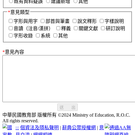
既有資料疑誤
建議新增
其他
*
意見類型
字形與用字
部首與筆畫
說文釋形
字樣說明
音讀（注音/漢拼）
釋義
關鍵文獻
研訂說明
字形收錄
系統
其他
*
意見內容
送 出
中華民國教育部 版權所有 ©2024 Ministry of Education, R.O.C.
All rights reserved.
:::
個資法及隱私聲明
|
辭典公眾授權網
|
意
見交流
|
網網相連