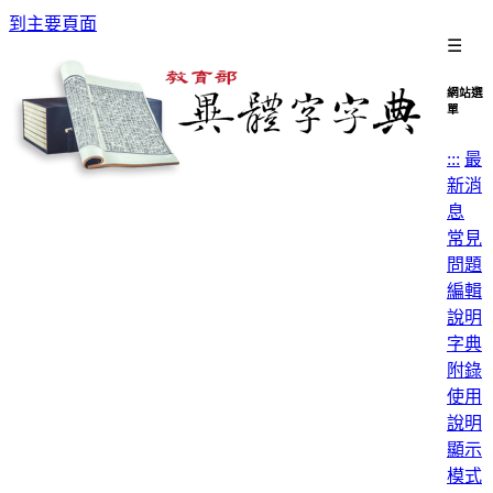
到主要頁面
☰
網站選
單
:::
最
新消
息
常見
問題
編輯
說明
字典
附錄
使用
說明
顯示
模式