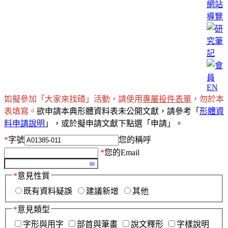
網站
導覽
EN
如擬參加「大家來找碴」活動，請使用
專屬投件表單
，勿於本
表填寫。
欲申請本典形體資料表未公開文獻，請參考「
形體資
料申請說明
」，或於擬申請文獻下點選「申請」。
*
字號
您的稱呼
*
您的Email
*
意見性質
既有資料疑誤
建議新增
其他
*
意見類型
字形與用字
部首與筆畫
說文釋形
字樣說明