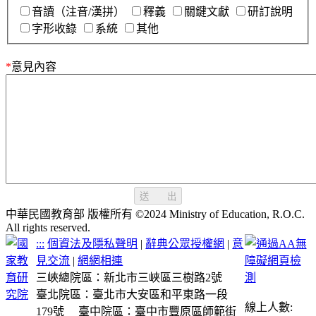
音讀（注音/漢拼）
釋義
關鍵文獻
研訂說明
字形收錄
系統
其他
*
意見內容
送 出
中華民國教育部 版權所有 ©2024 Ministry of Education, R.O.C.
All rights reserved.
:::
個資法及隱私聲明
|
辭典公眾授權網
|
意
見交流
|
網網相連
三峽總院區：新北市三峽區三樹路2號
臺北院區：臺北市大安區和平東路一段
線上人數:
179號
臺中院區：臺中市豐原區師範街