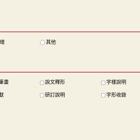
增
其他
筆畫
說文釋形
字樣說明
獻
研訂說明
字形收錄