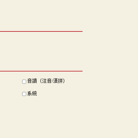
音讀（注音/漢拼）
系統