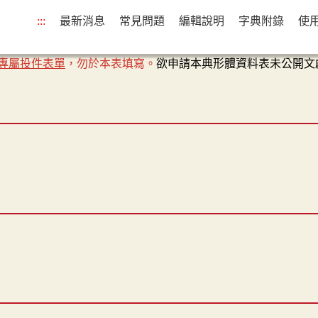
:::
最新消息
常見問題
編輯說明
字典附錄
使
專屬投件表單
，勿於本表填寫。
欲申請本典形體資料表未公開文