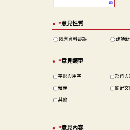
*
意見性質
既有資料疑誤
建議新
*
意見類型
字形與用字
部首與
釋義
關鍵文
其他
*
意見內容